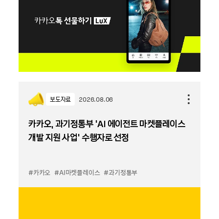
보도자료
2026.08.06
카카오, 과기정통부 ‘AI 에이전트 마켓플레이스
개발 지원 사업’ 수행자로 선정
#카카오
#AI마켓플레이스
#과기정통부