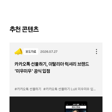
추천 콘텐츠
보도자료
2026.07.27
카카오톡 선물하기, 이탈리아 럭셔리 브랜드
'미우미우' 공식 입점
#카카오톡 선물하기
#카카오톡 선물하기 LuX 미우미우 입점
#선물하기