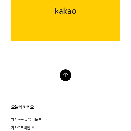
오늘의 카카오
카카오톡 공식 다운로드
카카오톡백업