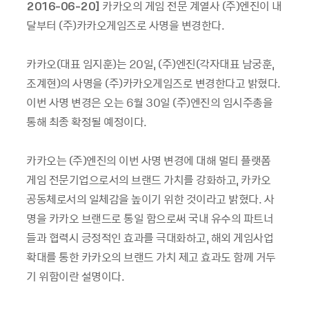
2016-06-20]
카카오의 게임 전문 계열사
(
주
)
엔진이 내
달부터
(
주
)
카카오게임즈로 사명을 변경한다
.
카카오
(
대표 임지훈
)
는
20
일
, (
주
)
엔진
(
각자대표 남궁훈
,
조계현
)
의 사명을
(
주
)
카카오게임즈로 변경한다고 밝혔다
.
이번 사명 변경은 오는
6
월
30
일
(
주
)
엔진의 임시주총을
통해 최종 확정될 예정이다
.
카카오는
(
주
)
엔진의 이번 사명 변경에 대해 멀티 플랫폼
게임 전문기업으로서의 브랜드 가치를 강화하고
,
카카오
공동체로서의 일체감을 높이기 위한 것이라고 밝혔다
.
사
명을 카카오 브랜드로 통일 함으로써 국내 유수의 파트너
들과 협력시 긍정적인 효과를 극대화하고
,
해외 게임사업
확대를 통한 카카오의 브랜드 가치 제고 효과도 함께 거두
기 위함이란 설명이다
.