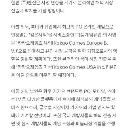
한편
(
주
)
엔진은 사명 변경을 계기로 본격적인 해외 시장
진출에 박차를 가할 방침이다
.
이를 위해
,
북미와 유럽에서 최고의
PC
온라인 게임으로
인정받는
‘
검은사막
’
을 서비스중인
‘
다음게임유럽
’
의 사명
을
‘
카카오게임즈 유럽
(Kakao Games Europe B.
V.)’
으로 변경하고 유럽 시장 공략을 위한 거점으로서의 역
할을 강화할 계획이다
.
또한 본격적인 북미 시장 진출을 위
해
’
카카오게임즈 미국
(Kakao Games USA Inc.)’
설립
을 이달 중으로 마무리 할 예정이다
.
이들 해외 법인은 향후 카카오 브랜드로
PC,
모바일
,
스마
트
TV
등 다양한 플랫폼에서 현지에 최적화된 게임들을 서
비스 함으로써
,
글로벌 시장에서 카카오의 기업 인지도 확
대에 기여할 전망이다
.
또한 국내 개발사들의 해외 진출 지
원 및 현지 개발사들의 게임 소싱과 퍼블리싱 역할을 수행