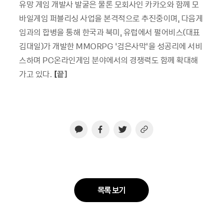
유망 게임 개발사 발굴은 물론 모회사인 카카오와 함께 모
바일게임 퍼블리싱 사업을 본격적으로 추진중이며
,
다음게
임과의 합병을 통해 한국과 북미
,
유럽에서 펄어비스
(
대표
김대일
)
가 개발한
MMORPG ‘
검은사막
’
을 성공리에 서비
스하며
PC
온라인게임 분야에서의 경쟁력도 함께 확대해
가고 있다
.
[
끝
]
목록 보기