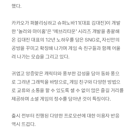
했다
.
카카오가 퍼블리싱하고 슈퍼노바
11(
대표 김대진
)
이 개발
한 ‘놀러와 마이홈’은 ‘에브리타운’ 시리즈 개발을 총괄해
온 김대진 대표의
12
년 노하우를 담은
SNG
로
,
자신만의
공방을 꾸미고 확장해 나가며 게임 속 친구들과 함께 어울
려 나가는 모습을 그리고 있다
.
귀엽고 앙증맞은 캐릭터와 풍부한 감성을 담아 동화 풍으
로 그려낸 그래픽을 바탕으로
,
게임 친구와 다양한 방법으
로 교류와 소통을 할 수 있도록 셀 수 없이 많은 즐길 거리를
제공하며 소셜 게임의 정수를 담아낸 것이 특징이다
.
출시 전부터 진행된 다양한 프로모션에 대한 이용자 반응
역시 뜨겁다
.