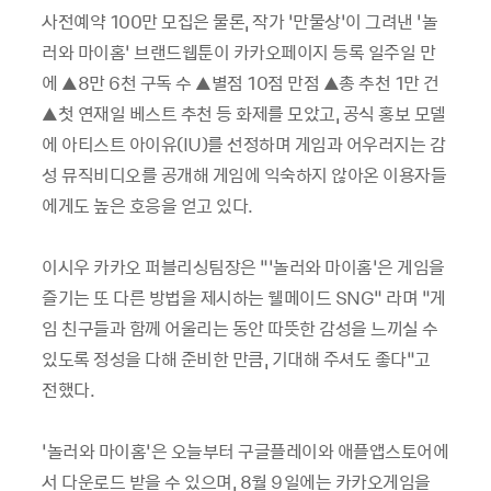
사전예약
100
만 모집은 물론
,
작가 ‘만물상’이 그려낸 ‘놀
러와 마이홈’ 브랜드웹툰이 카카오페이지 등록 일주일 만
에 ▲
8
만
6
천 구독 수 ▲별점
10
점 만점 ▲총 추천
1
만 건
▲첫 연재일 베스트 추천 등 화제를 모았고
,
공식 홍보 모델
에 아티스트 아이유
(IU)
를 선정하며 게임과 어우러지는 감
성 뮤직비디오를 공개해 게임에 익숙하지 않아온 이용자들
에게도 높은 호응을 얻고 있다
.
이시우 카카오 퍼블리싱팀장은 “
‘
놀러와 마이홈
’
은 게임을
즐기는 또 다른 방법을 제시하는 웰메이드
SNG
” 라며 “게
임 친구들과 함께 어울리는 동안 따뜻한 감성을 느끼실 수
있도록 정성을 다해 준비한 만큼
,
기대해 주셔도 좋다”고
전했다
.
‘놀러와 마이홈’은 오늘부터 구글플레이와 애플앱스토어에
서 다운로드 받을 수 있으며
, 8
월
9
일에는 카카오게임을