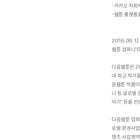
-카카오 자회사
-웹툰 플랫폼을
2016.09.
웹툰 컴퍼니’(
다음웹툰은 20
내 최고 작가들
음웹툰 작품이 
니 등 글로벌 
야기' 등을 선
다음웹툰 컴퍼니
로벌 판권사업을
텐츠 사업영역