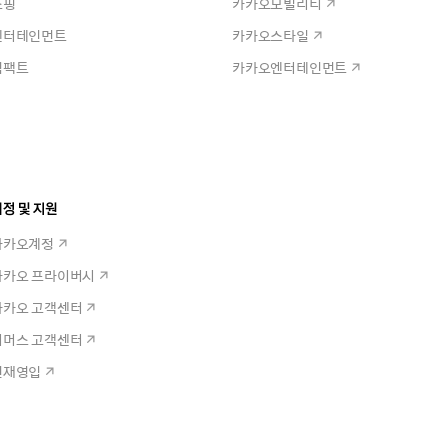
쇼핑
카카오모빌리티
엔터테인먼트
카카오스타일
임팩트
카카오엔터테인먼트
정 및 지원
카카오계정
카카오 프라이버시
카카오 고객센터
커머스 고객센터
인재영입