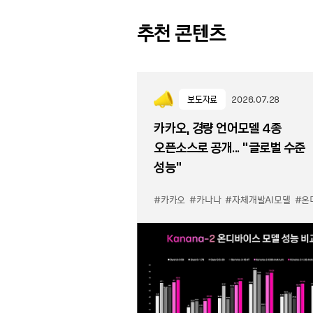
추천 콘텐츠
보도자료
2026.07.28
카카오, 경량 언어모델 4종
오픈소스로 공개... “글로벌 수준
성능”
#카카오
#카나나
#자체개발AI모델
#온디바