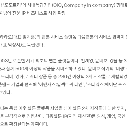
 ‘포도트리'의 사내독립기업(CIC, Company in company) 형태
 넘어 전문 IP 비즈니스로 사업 확장
1] 카카오(대표 임지훈)의 웹툰 서비스 플랫폼 다음웹툰의 서비스 영역이 9
대표 박정서)로 독립했다.
03년 오픈한 세계 최초의 웹툰 플랫폼이다. 천계영, 윤태호, 강풀 등 3
과 함께 500개 이상의 작품을 서비스하고 있다. 윤태호 작가의 ‘미생’ 
드라마, 영화, 캐릭터 상품 등 총 280건 이상의 2차 저작물로 개발되었
콘텐츠 기업과 협력해 '어벤져스:일렉트릭 레인', '스타워즈:깨어난 포스
보였다.
는 독립 이후 웹툰 플랫폼 사업을 넘어 웹툰 2차 저작물에 대한 투자, 
 본격적으로 진행한다. 다음웹툰 IP(지적 재산권)를 영상, 게임, 공연 
으로 확장한다는 계획이다.