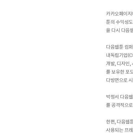
카카오페이지에
툰의 수익성도
을 다시 다음
다음웹툰 컴퍼
내독립기업(CI
개발, 디자인,
를 보유한 포
다방면으로 시
박정서 다음웹
를 공격적으로
한편, 다음웹툰
사용되는 프레