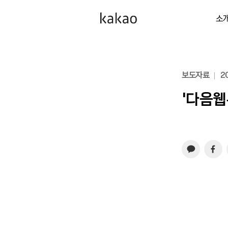
소
보도자료
20
‘다음웹