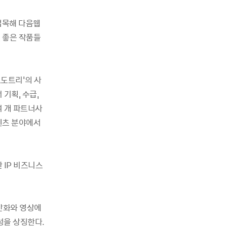
접목해 다음웹
 좋은 작품들
도트리'의 사
 기획, 수급,
여 개 파트너사
텐츠 분야에서
 IP 비즈니스
 만화와 영상에
성을 상징한다.