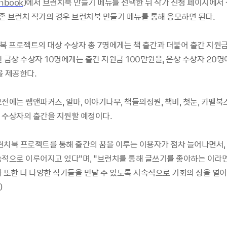
hbook
)
에서 브런치북 만들기 메뉴를 선택한 뒤 작가 신청 페이지에서 
존 브런치 작가의 경우 브런치북 만들기 메뉴를 통해 응모하면 된다
.
북 프로젝트의 대상 수상자 총
7
명에게는 책 출간과 더불어 출간 지원
 금상 수상자
10
명에게는 출간 지원금
100
만원을
,
은상 수상자
20
명
을 제공한다
.
모전에는 쌤앤파커스
,
알마
,
이야기나무
,
책들의정원
,
책비
,
첫눈
,
카멜북스
 수상자의 출간을 지원할 예정이다
.
런치북 프로젝트를 통해 출간의 꿈을 이루는 이용자가 점차 늘어나면서
,
속적으로 이루어지고 있다”며
,
“브런치를 통해 글쓰기를 좋아하는 이라면
 또한 더 다양한 작가들을 만날 수 있도록 지속적으로 기회의 장을 열어
)