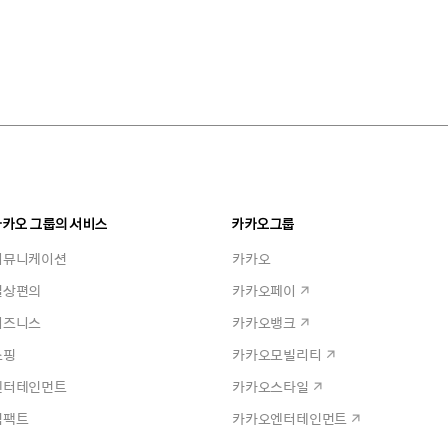
카카오 그룹의 서비스
카카오그룹
커뮤니케이션
카카오
일상편의
카카오페이
비즈니스
카카오뱅크
쇼핑
카카오모빌리티
엔터테인먼트
카카오스타일
임팩트
카카오엔터테인먼트