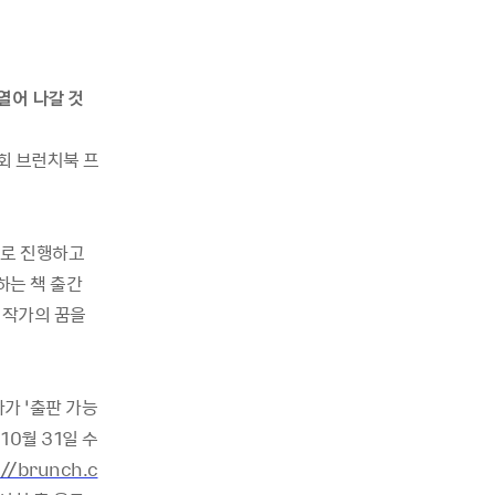
열어 나갈 것
회 브런치북 프
으로 진행하고
하는 책 출간
,
작가의 꿈을
사가
‘
출판 가능
10
월
31
일 수
://brunch.c