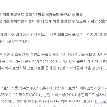
브런치북 프로젝트 통해
12
명의 작가들이 출간의 꿈 이뤄
쓰기를 좋아하는 이들이 좀 더 쉽게 책을 출간할 수 있도록 기회의 장을 
6]
카카오
(
대표이사 임지훈
)
의 콘텐츠 퍼블리싱 플랫폼 브런치가 ‘제
3
행한다고
6
일 밝혔다
.
전하기 어려웠던 책 출간의 꿈을 이루어주기 위해 지난해부터 지속적
 프로젝트
’
는 브런치 작가들을 대상으로 카카오와 출판사가 함께 진행
현재까지 브런치북 프로젝트를 통해 총
12
명의 작가들이 책을 출간하며
젝트의 작품 접수는
10
월
3
일까지 진행되며
,
브런치 서비스팀과 출판
부
(50%)’, ‘
기획의도
(30%)’, ‘
콘텐츠 희소성
(20%)’
종합적으로 심사해
 예정이다
.
참여를 원하는 이용자는 브런치북 프로젝트 페이지
(
https