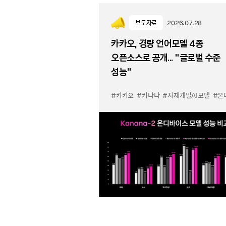
보도자료
2026.07.28
카카오, 경량 언어모델 4종
오픈소스로 공개... “글로벌 수준
성능”
#카카오
#카나나
#자체개발AI모델
#온디바