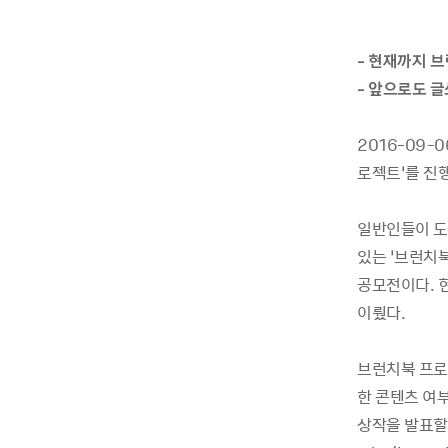
- 현재까지 
- 앞으로도 글
2016-09-0
로젝트’를 진
일반인들이 도
있는
‘
브런치북
공모전이다
.
이뤘다
.
브런치북 프로
한 콘텐츠 여
상작을 발표할