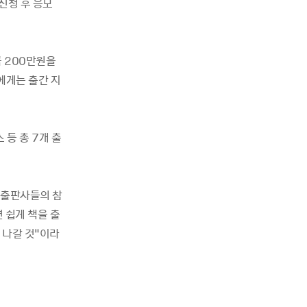
신청 후 응모
금
200
만원을
에게는 출간 지
 등 총
7
개 출
출판사들의 참
 쉽게 책을 출
 나갈 것
”
이라