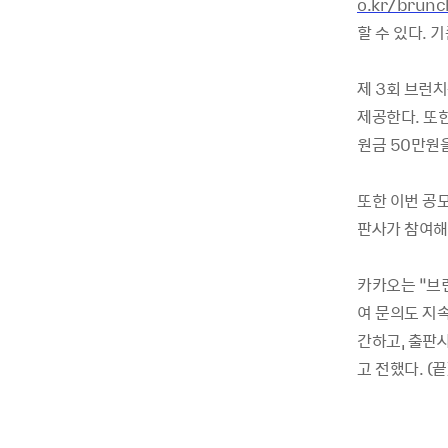
o.kr/brunc
할 수 있다
.
기
제
3
회 브런치
제공한다
.
또한
원금
50
만원
또한 이번 공
판사가 참여해
카카오는 “브
여 문의도 지
간하고
,
출판사
고 전했다
.
(
끝