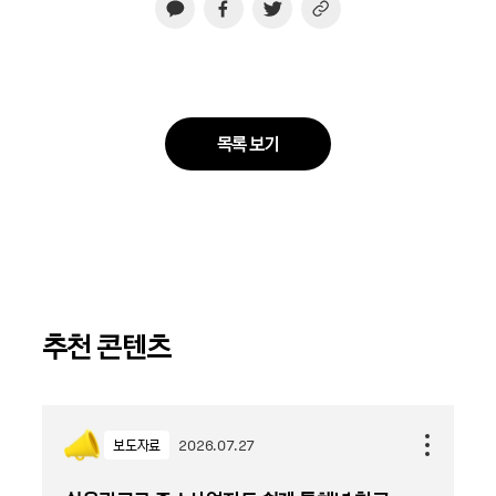
목록 보기
추천 콘텐츠
보도자료
2026.07.27