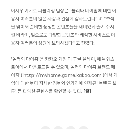
이시우 카카오 퍼블리싱 팀장은
“
놀러와 마이홈에 대한 이
용자 여러분의 많은 사랑과 관심에 감사드린다
”
며
“
추석
을 맞이해 준비한 풍성한 콘텐츠들을 재미있게 즐겨 주시
길 바라며
,
앞으로도 다양한 콘텐츠와 쾌적한 서비스로 이
용자 여러분의 성원에 보답하겠다
”
고 전했다
.
‘
놀러와 마이홈
’
은 카카오 게임 과 구글 플레이
,
애플 앱스
토어에서 다운로드할 수 있으며
,
놀러와 마이홈 브랜드 페
이지
’( http://myhome.game.kakao.com )
에서 게
임에 대한 보다 자세한 정보와 인기리에 연재된
‘
브렌드 웹
툰
’
등 다양한 콘텐츠를 확인할 수 있다
.
[
끝
]