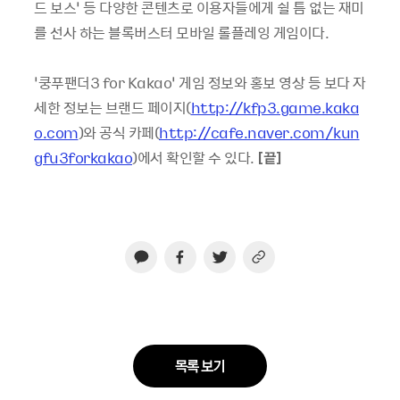
드 보스
’
등
다양한
콘텐츠로
이용자들에게
쉴
틈
없는
재미
를
선사 하는 블록버스터 모바일 롤플레잉 게임이다
.
‘쿵푸팬더
3 for Kakao
’ 게임 정보와 홍보 영상 등 보다 자
세한 정보는 브랜드 페이지
(
http://kfp3.game.kaka
o.com
)
와 공식 카페
(
http://cafe.naver.com/kun
gfu3forkakao
)
에서 확인할 수 있다
.
[
끝
]
목록 보기