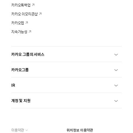
카카오톡백업
카카오 이모티콘샵
카카오맵
지속가능성
카카오 그룹의 서비스
카카오그룹
IR
계정 및 지원
이용약관
위치정보 이용약관