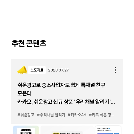
추천 콘텐츠
보도자료
2026.07.27
쉬운광고로 중소사업자도 쉽게 톡채널 친구
모은다
카카오, 쉬운광고 신규 상품 '우리채널 알리기'
출시
#쉬운광고
#우리채널 알리기
#카카오Ad
#카톡 쉬운 광고
#카톡 우