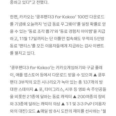
중하고 있다
“
고 전했다
.
한편
,
카카오는
‘
쿵푸팬더
3 for Kakao’ 100
만 다운로드
를 기념해 오늘까지
‘
신급 동료 우그웨이
’
를 일정 확률로 얻
을 수 있는
‘
동료 조각 뽑기
’
와
‘
동료 경험치 아이템
’
을 지급
하고
, 11
월
17
일까지는 단 이틀만 접속해도 무적의
5
인방
동료
‘
맨티스
’
를 모든 이용자들에게 지급하는 감사 이벤트
를 펼치고 있다
.
‘
쿵푸팬더
3 for Kakao’
는 카카오게임하기와 구글 플레
이
,
애플 앱스토어 등에서 다운로드 받을 수 있으며
▲
쿵푸
팬더
3
부작의
모든
시나리오가
녹아 있는
총
137
개의
방
대한
스테이지
▲
포
,
타이그리스
,
시푸
등
영화
속
주인공들
을
비롯한
21
종에
달하는
동료
캐릭터
▲ 200
여종의
장비
와
33
종에
달하는
캐릭터
의상
▲
1:1
및
3:3
PvP (
이용자
와의
대전
)
모드
▲
매일 밤
8
시 도전의 재미를 선사하는
‘
월