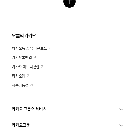
오늘의 카카오
카카오톡 공식 다운로드
카카오톡백업
카카오 이모티콘샵
카카오맵
지속가능성
카카오 그룹의 서비스
카카오그룹