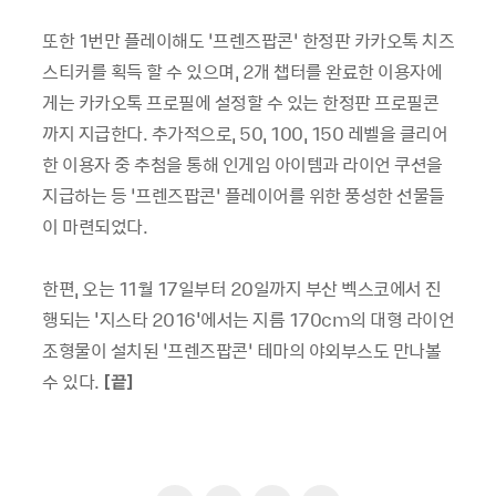
또한
1
번만 플레이해도
‘
프렌즈팝콘
’
한정판 카카오톡 치즈
스티커를 획득 할 수 있으며
, 2
개 챕터를 완료한 이용자에
게는 카카오톡 프로필에 설정할 수 있는 한정판 프로필콘
까지 지급한다
.
추가적으로
, 50, 100, 150
레벨을 클리어
한 이용자 중 추첨을 통해 인게임 아이템과 라이언 쿠션을
지급하는 등
‘
프렌즈팝콘
’
플레이어를 위한 풍성한 선물들
이 마련되었다
.
한편
,
오는
11
월
17
일부터
20
일까지 부산 벡스코에서 진
행되는
'
지스타
2016'
에서는 지름
170cm
의 대형 라이언
조형물이 설치된
‘
프렌즈팝콘
’
테마의 야외부스도 만나볼
수 있다
.
[
끝
]