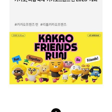
#카카오프렌즈 런
#리틀카카오프렌즈