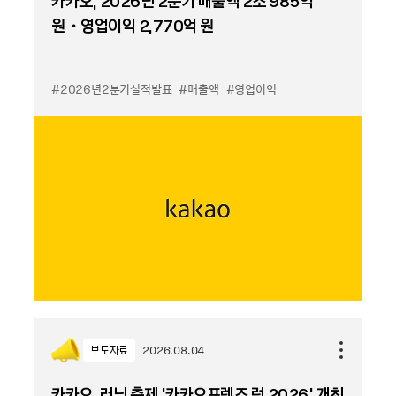
카카오, 2026년 2분기 매출액 2조 985억
원・영업이익 2,770억 원
#2026년2분기실적발표
#매출액
#영업이익
보도자료
2026.08.04
카카오, 러닝 축제 '카카오프렌즈 런 2026' 개최