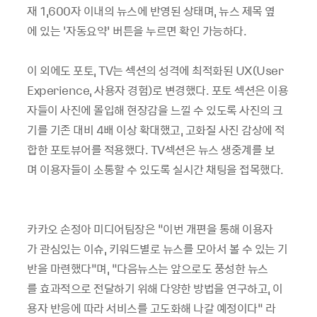
재
1,600
자
이내의
뉴스에
반영된
상태며
,
뉴스
제목
옆
에
있는
‘
자동요약
’
버튼을
누르면
확인
가능하다
.
이
외에도
포토
, TV
는
섹션의
성격에
최적화된
UX(User
Experience,
사용자
경험
)
로
변경했다
.
포토
섹션은
이용
자들이
사진에
몰입해
현장감을
느낄
수
있도록
사진의
크
기를
기존
대비
4
배
이상
확대했고
,
고화질
사진
감상에
적
합한
포토뷰어를
적용했다
. TV
섹션은
뉴스
생중계를
보
며
이용자들이
소통할
수
있도록
실시간
채팅을
접목했다
.
카카오
손정아
미디어팀장은
“
이번
개편을
통해
이용자
가
관심있는
이슈
,
키워드별로
뉴스를
모아서
볼
수
있는
기
반을
마련했다
”
며
, “
다음뉴스는
앞으로도
풍성한
뉴스
를
효과적으로
전달하기
위해
다양한
방법을
연구하고
,
이
용자
반응에
따라
서비스를
고도화해 나갈
예정이다
”
라