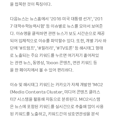
을
접목한
것이
특징이다
.
다음뉴스는
뉴스홈에서
‘2016
미국
대통령
선거
’, ‘201
7
대학수학능력시험
’
등
이슈별로
뉴스를
모아서
보여준
다
.
이슈명을
클릭하면
관련
뉴스가
보도
시간순으로
제공
되어
입체적으로
이슈를
파악할
수
있다
.
또한
,
개별
기사
하
단에
‘#
트럼프
’, ‘#
힐러리
’, ‘#TV
토론
’
등
해시태그
형태
로
노출되는
주요
키워드를
누르면
여기저기
흩어져있
는
관련
뉴스
,
동영상
, 1boon
콘텐츠
,
연관
키워드
등
을
한
페이지에서
볼
수
있어
편리하다
.
이슈
및
해시태그
키워드는
카카오가
자체
개발한
‘MC2
(Media Contents Cluster,
미디어
콘텐츠
클러스
터
)’
시스템을
활용해
자동으로
분류된다
. MC2
시스템
은
뉴스에
포함된
키워드를
실시간으로
추출해
많이
사용
된
키워드를
노출하고
,
키워드간의
상호연관성을
분석