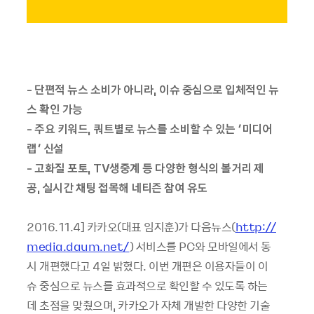
-
단편적
뉴스
소비가
아니라
,
이슈
중심으로
입체적인
뉴
스
확인
가능
-
주요
키워드
,
쿼트별로
뉴스를
소비할
수
있는
‘
미디어
랩
’
신설
-
고화질
포토
, TV
생중계
등
다양한
형식의
볼거리
제
공
,
실시간
채팅
접목해
네티즌
참여
유도
2016.11.4]
카카오
(
대표
임지훈
)
가
다음뉴스
(
http://
media.daum.net/
)
서비스를
PC
와
모바일에서
동
시
개편했다고
4
일
밝혔다
.
이번
개편은
이용자들이
이
슈
중심으로
뉴스를
효과적으로
확인할
수
있도록
하는
데
초점을
맞췄으며
,
카카오가
자체
개발한
다양한
기술