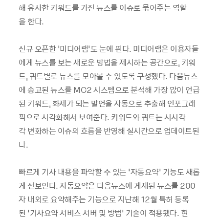
해
유사한
키워드를
가진
뉴스를
이슈로
묶어주는
역할
을
한다
.
신규
오픈한
‘
미디어랩
’
도
눈에
띈다
.
미디어랩은
이용자들
에게
뉴스를
보는
새로운
방법을
제시하는
공간으로
,
키워
드
,
쿼트별로
뉴스를
모아볼
수
있도록
구성했다
.
다음뉴스
에
송고된
뉴스를
MC2
시스템으로
분석해
가장
많이
언급
된
키워드
,
화제가
되는
발언을
자동으로
추출해
인포그래
픽으로
시각화해서
보여준다
.
키워드와
쿼트는
시시각
각
변화하는
이슈의
흐름을
반영해
실시간으로
업데이트된
다
.
빠르게
기사
내용을
파악할
수
있는
‘
자동요약
’
기능도
새롭
게
선보인다
.
자동요약은
다음뉴스에
게재된
뉴스를
200
자
내외로
요약해주는
기능으로
지난해
12
월
특허
등록
된
‘
기사요약
서비스
서버
및
방법
’
기술이
적용됐다
.
현