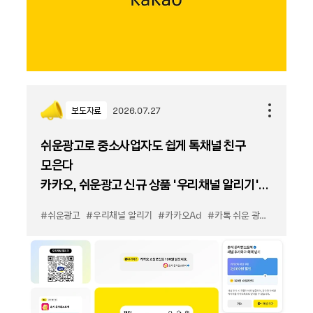
보도자료
2026.07.27
쉬운광고로 중소사업자도 쉽게 톡채널 친구
모은다
카카오, 쉬운광고 신규 상품 '우리채널 알리기'
출시
#쉬운광고
#우리채널 알리기
#카카오Ad
#카톡 쉬운 광고
#카톡 우