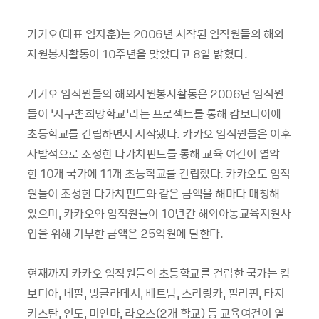
카카오(
대표 임지훈
)
는
2006
년 시작된 임직원들의 해외
자원봉사활동이
10
주년을 맞았다고
8
일 밝혔다
.
카카오 임직원들의 해외자원봉사활동은
2006
년 임직원
들이
‘
지구촌희망학교
’
라는 프로젝트를 통해 캄보디아에
초등학교를 건립하면서 시작됐다
.
카카오 임직원들은 이후
자발적으로 조성한 다가치펀드를 통해 교육 여건이 열악
한
10
개 국가에
11
개 초등학교를 건립했다
.
카카오도 임직
원들이 조성한 다가치펀드와 같은 금액을 해마다 매칭해
왔으며
,
카카오와 임직원들이
10
년간 해외아동교육지원사
업을 위해 기부한 금액은
25
억원에 달한다
.
현재까지 카카오 임직원들의 초등학교를 건립한 국가는 캄
보디아
,
네팔
,
방글라데시
,
베트남
,
스리랑카
,
필리핀
,
타지
키스탄
,
인도
,
미얀마
,
라오스
(2
개 학교
)
등 교육여건이 열