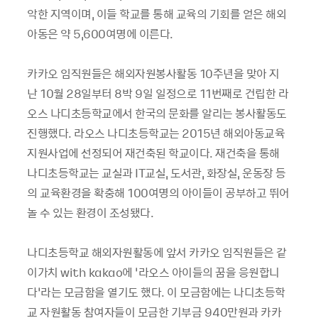
악한 지역이며
,
이들 학교를 통해 교육의 기회를 얻은 해외
아동은 약
5,600
여명에 이른다
.
카카오 임직원들은 해외자원봉사활동
10
주년을 맞아 지
난
10
월
28
일부터
8
박
9
일 일정으로
11
번째로 건립한 라
오스 나디초등학교에서 한국의 문화를 알리는 봉사활동도
진행했다
.
라오스 나디초등학교는
2015
년 해외아동교육
지원사업에 선정되어 재건축된 학교이다
.
재건축을 통해
나디초등학교는 교실과
IT
교실
,
도서관
,
화장실
,
운동장 등
의 교육환경을 확충해
100
여명의 아이들이 공부하고 뛰어
놀 수 있는 환경이 조성됐다
.
나디초등학교 해외자원활동에 앞서 카카오 임직원들은 같
이가치
with kakao
에
‘
라오스 아이들의 꿈을 응원합니
다
’
라는 모금함을 열기도 했다
.
이 모금함에는 나디초등학
교 자원활동 참여자들이 모금한 기부금
940
만원과 카카