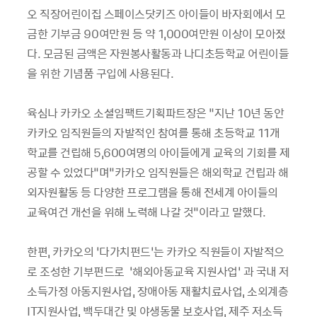
오 직장어린이집 스페이스닷키즈 아이들이 바자회에서 모
금한 기부금
90
여만원 등 약
1,000
여만원 이상이 모아졌
다
.
모금된 금액은 자원봉사활동과 나디초등학교 어린이들
을 위한 기념품 구입에 사용된다
.
육심나 카카오 소셜임팩트기획파트장은
“
지난
10
년 동안
카카오 임직원들의 자발적인 참여를 통해 초등학교
11
개
학교를 건립해
5,600
여명의 아이들에게 교육의 기회를 제
공할 수 있었다
”
며
“
카카오 임직원들은 해외학교 건립과 해
외자원활동 등 다양한 프로그램을 통해 전세계 아이들의
교육여건 개선을 위해 노력해 나갈 것
”
이라고 말했다
.
한편
,
카카오의 ‘다가치펀드’는 카카오 직원들이 자발적으
로 조성한 기부펀드로
‘해외아동교육 지원사업’
과 국내 저
소득가정 아동지원사업
,
장애아동 재활치료사업
,
소외계층
IT
지원사업
,
백두대간 및 야생동물 보호사업
,
제주 저소득