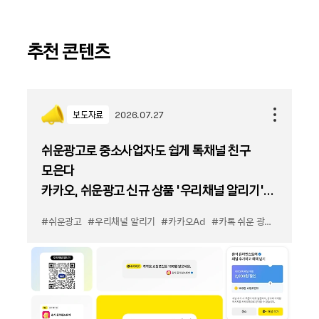
추천 콘텐츠
보도자료
2026.07.27
쉬운광고로 중소사업자도 쉽게 톡채널 친구
모은다
카카오, 쉬운광고 신규 상품 '우리채널 알리기'
출시
#쉬운광고
#우리채널 알리기
#카카오Ad
#카톡 쉬운 광고
#카톡 우