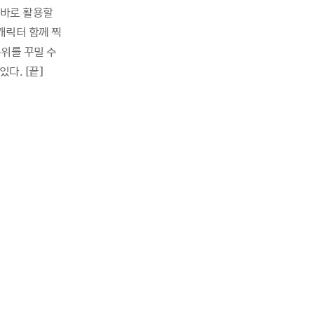
 바로 활용할
캐릭터 함께 찍
주위를 꾸밀 수
다. [끝]