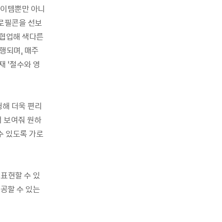
아이템뿐만 아니
프로필콘을 선보
 협업해 색다른
행되며, 매주
 ‘철수와 영
행해 더욱 편리
 보여줘 원하
수 있도록 가로
표현할 수 있
공할 수 있는