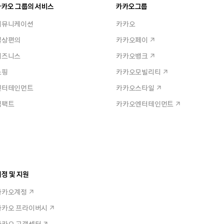
카카오 그룹의 서비스
카카오그룹
커뮤니케이션
카카오
일상편의
카카오페이
비즈니스
카카오뱅크
쇼핑
카카오모빌리티
엔터테인먼트
카카오스타일
임팩트
카카오엔터테인먼트
정 및 지원
카카오계정
카카오 프라이버시
카카오 고객센터