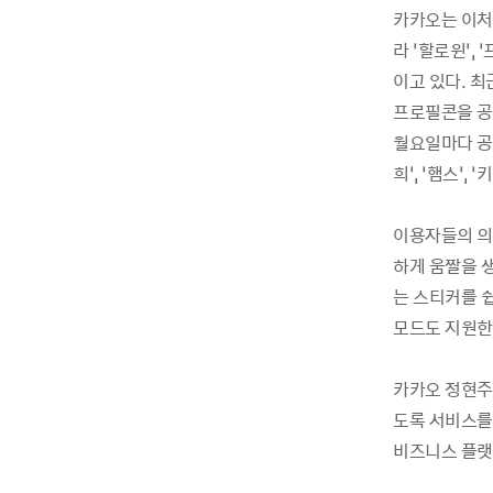
카카오는 이처
라 ‘할로윈’,
이고 있다. 
프로필콘을 공
월요일마다 공
희’, ‘햄스’
이용자들의 의
하게 움짤을 
는 스티커를 쉽
모드도 지원한
카카오 정현주
도록 서비스를
비즈니스 플랫