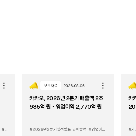
보도자료
2026.08.06
카카오, 2026년 2분기 매출액 2조
카카
985억 원・영업이익 2,770억 원
20
#카톡 쉬운 광고
#카톡 우리채널 알리기
#2026년2분기실적발표
#매출액
#영업이익
#카