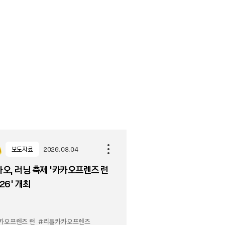
보도자료
2026.08.04
오, 러닝 축제 '카카오프렌즈 런
26' 개최
카오프렌즈 런
#리틀카카오프렌즈