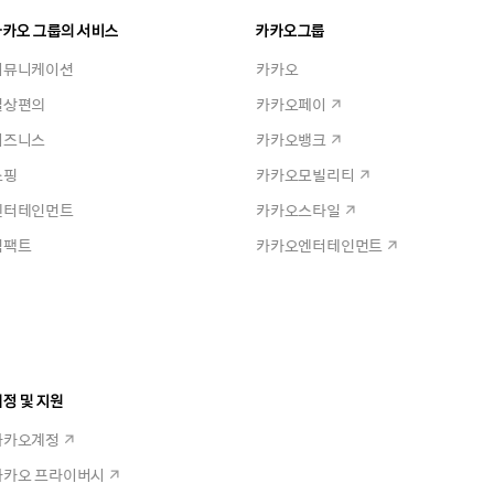
카카오 그룹의 서비스
카카오그룹
커뮤니케이션
카카오
일상편의
카카오페이
비즈니스
카카오뱅크
쇼핑
카카오모빌리티
엔터테인먼트
카카오스타일
임팩트
카카오엔터테인먼트
정 및 지원
카카오계정
카카오 프라이버시