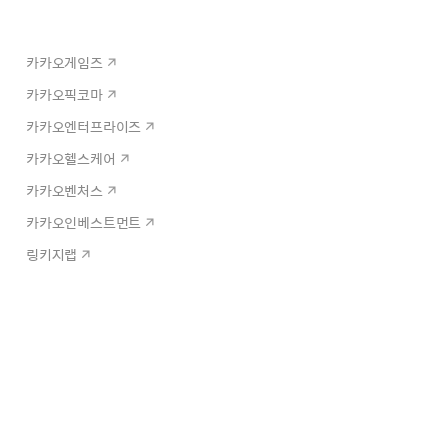
카카오게임즈
카카오픽코마
카카오엔터프라이즈
카카오헬스케어
카카오벤처스
카카오인베스트먼트
링키지랩