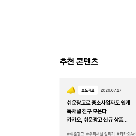
추천 콘텐츠
보도자료
2026.07.27
쉬운광고로 중소사업자도 쉽게
톡채널 친구 모은다
카카오, 쉬운광고 신규 상품
'우리채널 알리기' 출시
#쉬운광고
#우리채널 알리기
#카카오Ad