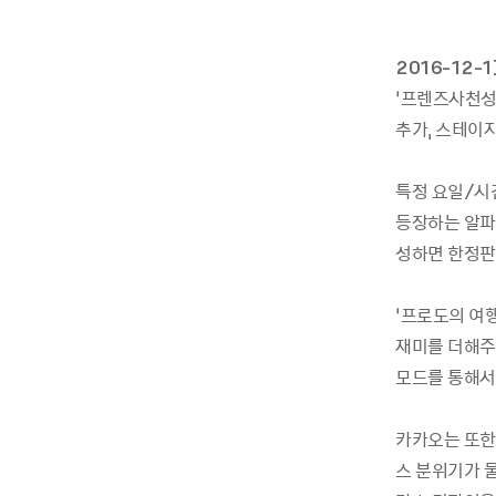
2016-12-1
‘
프렌즈사천
추가
,
스테이지
특정
요일
/
시
등장하는 알파
성하면 한정판
‘
프로도의 여
재미를
더해주
모드를
통해서
카카오는
또한
스
분위기가