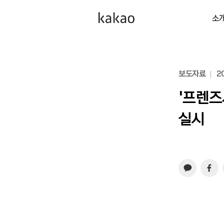
소
보도자료
20
‘프렌즈
실시