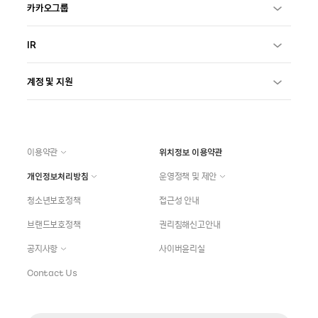
카카오그룹
IR
계정 및 지원
이용약관
위치정보 이용약관
개인정보처리방침
운영정책 및 제안
청소년보호정책
접근성 안내
브랜드보호정책
권리침해신고안내
공지사항
사이버윤리실
Contact Us