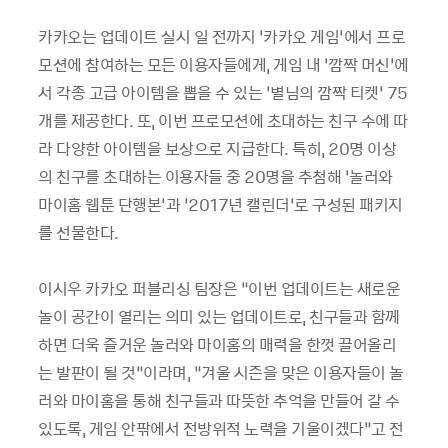
카카오는 업데이트 실시 일 전까지 ‘카카오 게임’에서 프로
모션에 참여하는 모든 이용자들에게
,
게임 내 ‘깜짝 머신’에
서 각종 고급 아이템을 뽑을 수 있는 ‘별님의 깜짝 티켓’
75
개를 제공한다
.
또
,
이번 프로모션에 초대하는 친구 수에 따
라 다양한 아이템을 보상으로 지급한다
.
특히
, 20
명 이상
의 친구를 초대하는 이용자들 중
20
명을 추첨해 ‘놀러와
마이홈 웹툰 단행본’과 ‘
2017
년 캘린더’로 구성된 패키지
를 선물한다
.
이시우 카카오 퍼블리싱 팀장은 “이번 업데이트는 새로운
놀이 공간이 열리는 의미 있는 업데이트로
,
친구들과 함께
하면 더욱 즐거운 놀러와 마이홈의 매력을 한껏 끌어올리
는 발판이 될 것”이라며
,
“겨울 시즌을 맞은 이용자들이 놀
러와 마이홈을 통해 친구들과 따뜻한 추억을 만들어 갈 수
있도록
,
게임 안팎에서 전방위적 노력을 기울이겠다”고 전