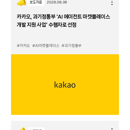
보도자료
2026.08.06
카카오, 과기정통부 ‘AI 에이전트 마켓플레이스
개발 지원 사업’ 수행자로 선정
#카카오
#AI마켓플레이스
#과기정통부