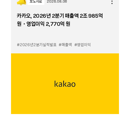
보도자료
2026.08.06
카카오, 2026년 2분기 매출액 2조 985억
원・영업이익 2,770억 원
#2026년2분기실적발표
#매출액
#영업이익