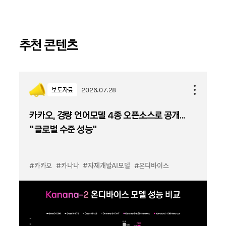
추천 콘텐츠
보도자료
2026.07.28
카카오, 경량 언어모델 4종 오픈소스로 공개...
“글로벌 수준 성능”
#카카오
#카나나
#자체개발AI모델
#온디바이스