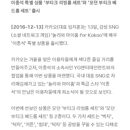
이종석 특별 상품 ‘부티크 리빙룸 세트
’
와
‘
모던 부티크 베
드룸 세트
’
출시
[2016-12-13]
카카오
(
대표 임지훈
)
는
13
일
,
감성
SNG
(
소셜 네트워크 게임
) ‘
놀러와 마이홈
for Kakao’
에 배우
'
이종석
'
특별 상품을 출시했다
.
카카오는 겨울을 맞은 이용자들에게 색다른 즐길 거리를
만들어주고자
,
이종석의 소속사인
YG
엔터테인먼트와의
협업을 통해 이번 상품을 마련했다
.
국내 대표
SNG
로 자
리매김해가고 있는
‘
놀러와 마이홈
’
과 특급 스타
‘
이종
석
’
의 만남은 이용자들에게 희소식이 될 것으로 보인다
.
이번에 선보인 상품은 모던
‘
부티크 리빙룸 세트
’
와
‘
모던
부티크 베드룸 세트
’
등
2
종이다
.
두 가지 세트는
‘
벽지
’,
‘
탁자
’, ‘
커튼
’, ‘
침대
’, ‘
탁자
’
등 공방을 꾸밀 수 있는 다채로