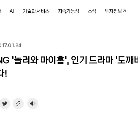
개
AI
기술과 서비스
지속가능성
소식
투자정보
17.01.24
NG ‘놀러와 마이홈’, 인기 드라마 ‘도깨
다!