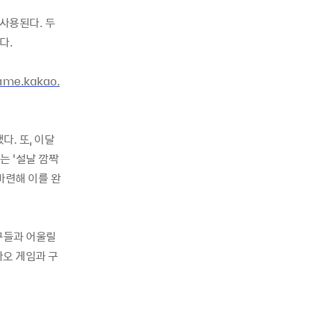
 사용된다
.
두
한다
.
ame.kakao.
했다
.
또
,
이달
있는
‘
설날 깜짝
마련해 이를 완
구들과 어울릴
카오 게임과 구