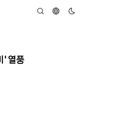
비’ 열풍