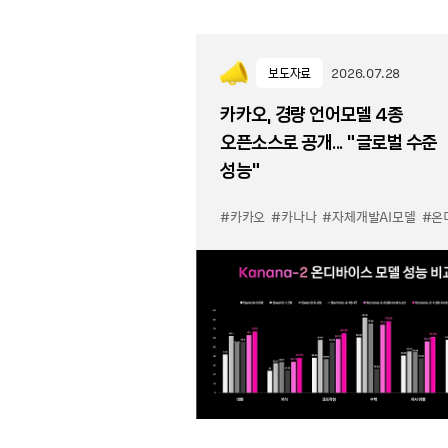
보도자료
2026.07.28
카카오, 경량 언어모델 4종
오픈소스로 공개... “글로벌 수준
성능”
#카카오
#카나나
#자체개발AI모델
#온디바