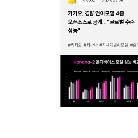
보도자료
2026.07.28
카카오, 경량 언어모델 4종
오픈소스로 공개... “글로벌 수준
성능”
#카카오
#카나나
#자체개발AI모델
#온디바