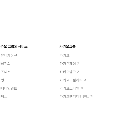
카카오 그룹의 서비스
카카오그룹
커뮤니케이션
카카오
일상편의
카카오페이
비즈니스
카카오뱅크
쇼핑
카카오모빌리티
엔터테인먼트
카카오스타일
임팩트
카카오엔터테인먼트