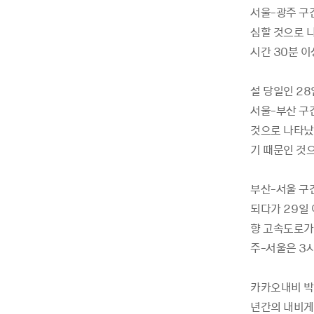
서울-광주 구간
심할 것으로 
시간 30분 
설 당일인 28
서울-부산 구간
것으로 나타났
기 때문인 것
부산-서울 구
되다가 29일 
향 고속도로가 
주-서울은 3시
카카오내비 박
년간의 내비게