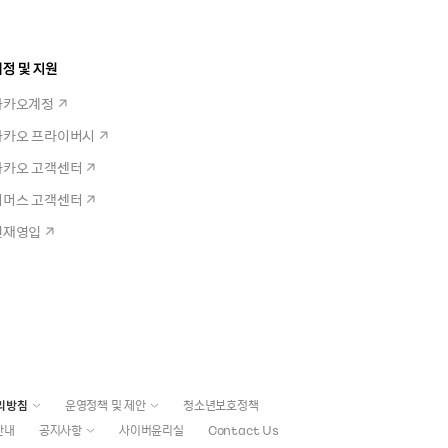
정 및 지원
카카오계정
카카오 프라이버시
카카오 고객센터
커머스 고객센터
인재영입
리방침
운영정책 및 제안
청소년보호정책
안내
공지사항
사이버윤리실
Contact Us