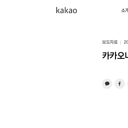
소
보도자료
20
카카오내