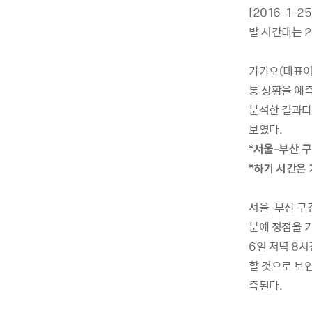
[2016-1-
발 시간대는 2
카카오(대표이
통 상황을 예
분석한 결과다
보였다.
*서울-부산 
*하기 시간은 
서울-부산 구간
분에 정점을 기
6일 저녁 8
할 것으로 보인
측된다.