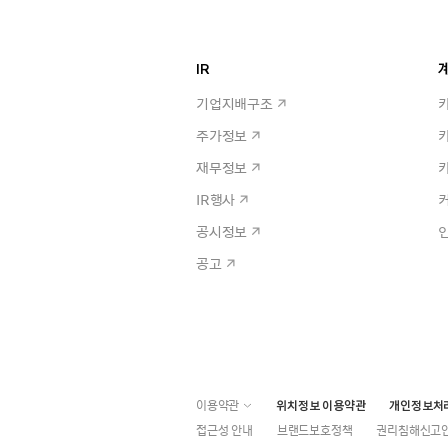
IR
계
기업지배구조
주가정보
재무정보
IR행사
공시정보
공고
이용약관
위치정보 이용약관
개인정보처
접근성 안내
브랜드보호정책
권리침해신고