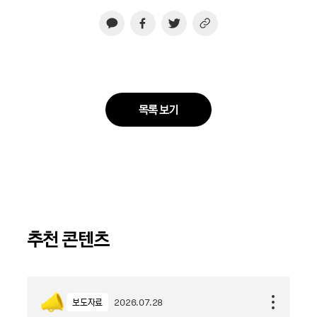
목록 보기
추천 콘텐츠
보도자료
2026.07.28