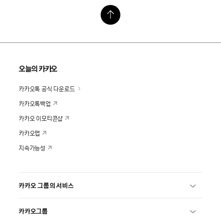
오늘의 카카오
카카오톡 공식 다운로드
카카오톡백업
카카오 이모티콘샵
카카오맵
지속가능성
카카오 그룹의 서비스
카카오그룹