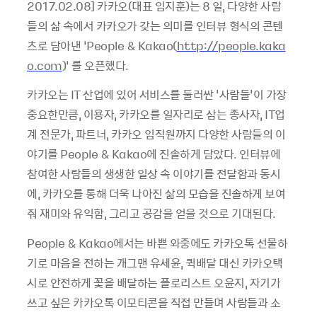
2017.02.08]
카카오
(
대표
임지훈
)
는
8
일
,
다양한
사람
들의
삶
속에서
카카오가
갖는
의미를
인터뷰
형식의
콘텐
츠로
담아낸
‘People & Kakao(
http://people.kaka
o.com
)’
를
오픈했다
.
카카오는
IT
산업에
있어
서비스를
둘러싼
'
사람들
'
이
가장
중요한만큼
,
이용자
,
카카오를
일자리로
삼는
종사자
, IT
업
계
전문가
,
파트너
,
카카오
임직원까지
다양한
사람들의
이
야기를
People & Kakao
에
진솔하게
담았다
.
인터뷰에
참여한
사람들의
생생한
일상
속
이야기를
전달함과
동시
에
,
카카오를
통해
더욱
나아진
삶의
모습을
진솔하게
보여
줘
재미와
유익함
,
그리고
공감을
얻을
것으로
기대된다
.
People & Kakao
에서는
바쁜
와중에도
카카오톡
선물하
기로
마음을
전하는
개그맨
유세윤
,
퀵배달
대신
카카오택
시로
안전하게
꽃을
배달하는
플로리스트
오윤지
,
자기가
쓰고
싶은
카카오톡
이모티콘을
직접
만들며
사람들과
소