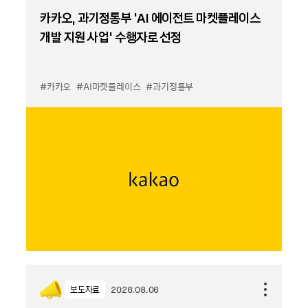
카카오, 과기정통부 ‘AI 에이전트 마켓플레이스
개발 지원 사업’ 수행자로 선정
#카카오
#AI마켓플레이스
#과기정통부
보도자료
2026.08.06