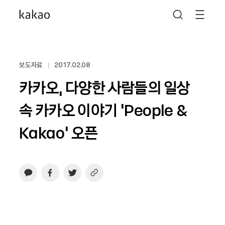
보도자료
2017.02.08
카카오, 다양한 사람들의 일상
속 카카오 이야기 ‘People &
Kakao’ 오픈