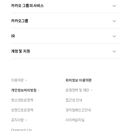
카카오 그룹의 서비스
카카오그룹
IR
계정 및 지원
이용약관
위치정보 이용약관
개인정보처리방침
운영정책 및 제안
청소년보호정책
접근성 안내
브랜드보호정책
권리침해신고안내
공지사항
사이버윤리실
Contact Us