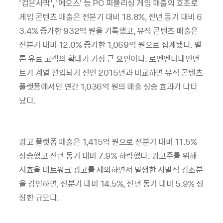
‘
검은사막
’, ‘
에오스
’
등
PC
퍼블리싱 게임 매출의 호조로
게임 콘텐츠 매출은 전분기 대비
18.8%,
전년 동기 대비
6
3.4%
증가한
932
억 원을 기록했고
,
뮤직 콘텐츠 매출은
전분기 대비
12.0%
증가한
1,069
억 원으로 집계됐다
.
멜
론 유료 고객의 확대가 가장 큰 요인이다
.
로엔엔터테인먼
트가 계열 편입되기 전인
2015
년과 비교하면 뮤직 콘텐츠
플랫폼에서만 연간
1,036
억 원의 매출 상승 효과가 나타
났다
.
광고 플랫폼 매출은
1,415
억 원으로 전분기 대비
11.5%
상승했고 전년 동기 대비
7.9%
하락했다
.
광고주를 위해
저효율 네트워크 광고를 제외하면서 발생한 자발적 감소분
을 감안하면
,
전분기 대비
14.5%,
전년 동기 대비
5.9%
성
장한 규모다
.