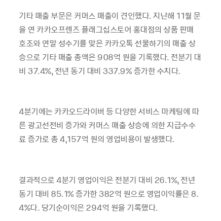
기타 매출 부문은 커머스 매출이 견인했다
.
지난해
11
월 문
을 연 카카오프렌즈 플래그십스토어 홍대점의 상품 판매
호조와 연말 성수기를 맞은 카카오톡 선물하기의 매출 상
승으로 기타 매출 총액은
908
억 원을 기록했다
.
전분기 대
비
37.4%,
전년 동기 대비
337.9%
증가한 수치다
.
4
분기에는 카카오드라이버 등 다양한 서비스 마케팅에 따
른 광고선전비 증가와 커머스 매출 상승에 의한 지급수수
료 증가로 총
4,157
억 원의 영업비용이 발생했다
.
결과적으로
4
분기 영업이익은 전분기 대비
26.1%,
전년
동기 대비
85.1%
증가한
382
억 원으로 영업이익률은
8.
4%
다
.
당기순이익은
294
억 원을 기록했다
.