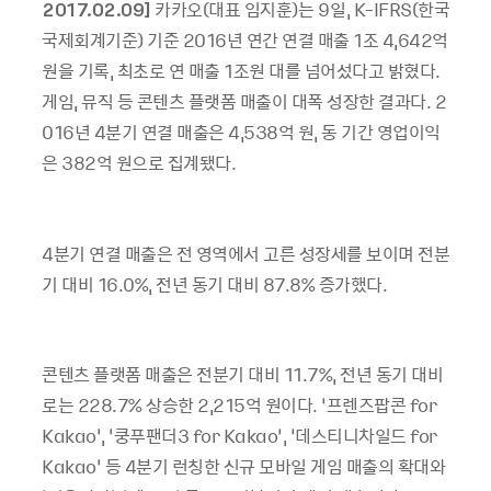
2017.02.09]
카카오
(
대표 임지훈
)
는
9
일
, K-IFRS(
한국
국제회계기준
)
기준
2016
년 연간 연결 매출
1
조
4,642
억
원을 기록
,
최초로 연 매출
1
조원 대를 넘어섰다고 밝혔다
.
게임
,
뮤직 등 콘텐츠 플랫폼 매출이 대폭 성장한 결과다
. 2
016
년
4
분기 연결 매출은
4,538
억 원
,
동 기간 영업이익
은
382
억 원으로 집계됐다
.
4
분기 연결 매출은 전 영역에서 고른 성장세를 보이며 전분
기 대비
16.0%,
전년 동기 대비
87.8%
증가했다
.
콘텐츠 플랫폼 매출은 전분기 대비
11.7%,
전년 동기 대비
로는
228.7%
상승한
2,215
억 원이다
. ‘
프렌즈팝콘
for
Kakao’, ‘
쿵푸팬더
3 for Kakao’, ‘
데스티니차일드
for
Kakao’
등
4
분기 런칭한 신규 모바일 게임 매출의 확대와