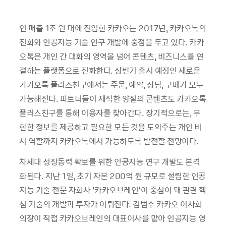
연 매출
1
조 원 대에 진입한 카카오는
2017
년
,
카카오톡의
진화와 인공지능 기술 연구 개발에 중점을 두고 있다
.
카카
오톡은 개인 간 대화의 영역을 넘어 콘텐츠
,
비즈니스를 연
결하는 플랫폼으로 진화한다
.
상반기 출시 예정인 새로운
카카오톡 플러스친구에서는 주문
,
예약
,
상담
,
구매가 모두
가능해진다
.
파트너들이 제작한 양질의 콘텐츠도 카카오톡
플러스친구를 통해 이용자를 찾아간다
.
장기적으로는
,
무
한한 정보를 제공하고 필요한 모든 것을 도와주는 개인 비
서 역할까지 카카오톡에서 가능하도록 발전할 전망이다
.
차세대 성장동력 확보를 위한 인공지능 연구 개발도 본격
화된다
.
지난
1
일
,
초기 자본
200
억 원 규모로 설립한 인공
지능 기술 전문 자회사
‘
카카오브레인
’
이 중심이 돼 관련 핵
심 기술의 개발과 투자가 이뤄진다
.
김범수 카카오 이사회
의장이 직접 카카오브레인의 대표이사를 맡아 인공지능 영