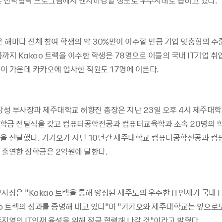
 해마다 전체 참여 학생의 약
30%
만이 이수할 만큼 기업 맞춤형의 수
금까지
Kakao
트랙을 이수한 학생은
78
명으로 이들의 국내
IT
기업 취
,
이 가운데 카카오에 입사한 직원도
17
명에 이른다
.
강성 부사장과 제주대학교 허향진 총장은 지난
23
일 오후
4
시 제주대학
학금 전달식을 갖고 컴퓨터공학전공과 컴퓨터교육학과 소속
20
명의 
을 전달했다
.
카카오가 지난
10
년간 제주대학교 컴퓨터공학전공과 컴
 출연한 장학금은
2
억원에 달한다
.
부사장은
“Kakao
트랙을 통해 양성된 제주도의 우수한
IT
인재가 국내
I
o
트랙의 성과를 증명해 내고 있다
”
며
“
카카오와 제주대학교는 앞으로
주지역의
IT
인재 육성을 위해 적극 협력해 나갈 것
”
이라고 밝혔다
.