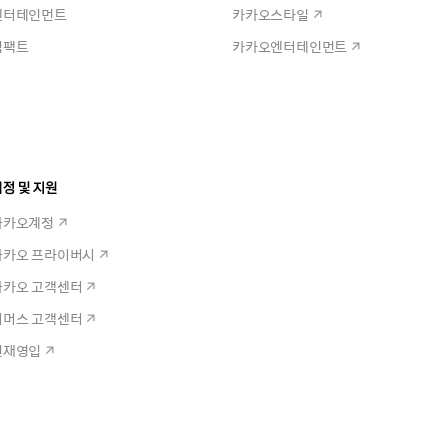
엔터테인먼트
카카오스타일
임팩트
카카오엔터테인먼트
정 및 지원
카카오계정
카카오 프라이버시
카카오 고객센터
커머스 고객센터
인재영입