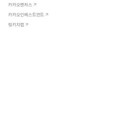
카카오벤처스
카카오인베스트먼트
링키지랩