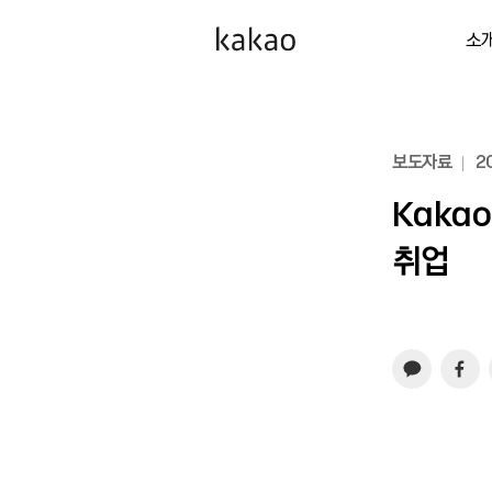
소
보도자료
20
Kaka
취업