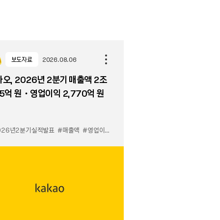
보도자료
2026.08.06
오, 2026년 2분기 매출액 2조
5억 원・영업이익 2,770억 원
026년2분기실적발표
#매출액
#영업이익