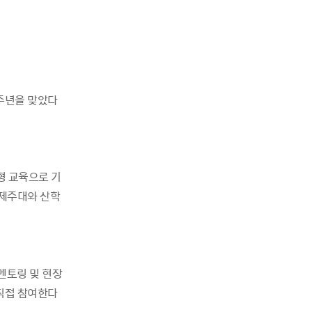
주년을 맞았다
형 교육으로 기
 제주대와 산학
멘토링 및 현장
 직접 참여한다