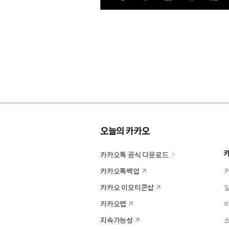
오늘의 카카오
카카오톡 공식 다운로드
카카오톡백업
카카오 이모티콘샵
카카오맵
지속가능성