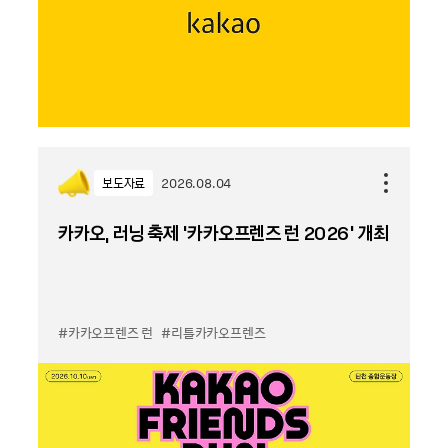
보도자료
2026.08.04
카카오, 러닝 축제 '카카오프렌즈 런 2026' 개최
#카카오프렌즈 런
#리틀카카오프렌즈