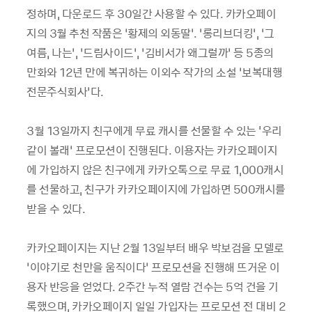
정하며
,
다운로드 후
30
일간 사용할 수 있다
.
카카오페이
지의
3
월 추천 작품은
‘
황제의 외동딸
’. ‘
롱리브더킹
’, ‘
그
여름
,
나는
’, ‘
드림사이드
’, ‘
김비서가 왜그럴까
’
등
5
종의
만화와
12
년 만에 복귀하는 이외수 작가의 소설
‘
보복대행
전문주식회사
’
다
.
3
월
13
일까지 친구에게 무료 캐시를 선물할 수 있는
'
우리
같이 볼래
’
프로모션이 진행된다
.
이용자는 카카오페이지
에 가입하지 않은 친구에게 카카오톡으로 무료
1,000
캐시
를 선물하고
,
친구가 카카오페이지에 가입하면
500
캐시를
받을 수 있다
.
카카오페이지는 지난
2
월
13
일부터 배우 박보검을 모델로
‘
이야기로 천만을 움직이다
’
프로모션을 진행해 뜨거운 이
용자 반응을 얻었다
. 2
주간 누적 열람 건수는
5
억 건을 기
록했으며
,
카카오페이지 일일 가입자는 프로모션 전 대비
2