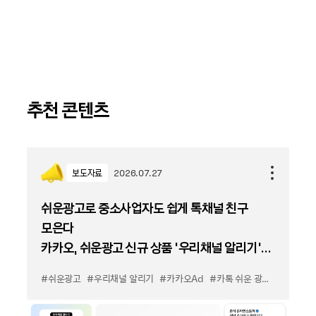
추천 콘텐츠
보도자료
2026.07.27
쉬운광고로 중소사업자도 쉽게 톡채널 친구
모은다
카카오, 쉬운광고 신규 상품 '우리채널 알리기'
출시
#쉬운광고
#우리채널 알리기
#카카오Ad
#카톡 쉬운 광고
#카톡 우