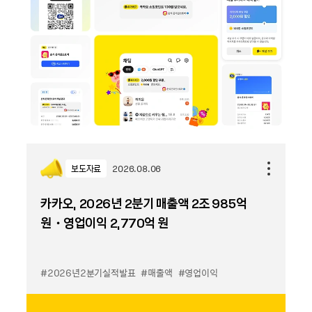
보도자료
2026.08.06
카카오, 2026년 2분기 매출액 2조 985억
원・영업이익 2,770억 원
#2026년2분기실적발표
#매출액
#영업이익