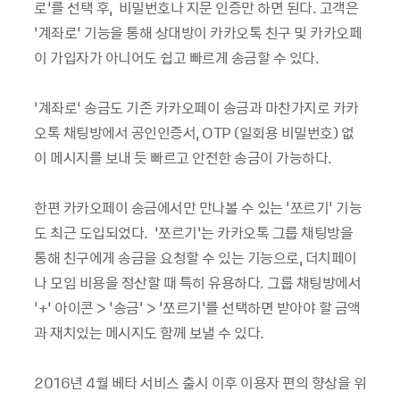
로’를 선택 후
,
비밀번호나 지문 인증만 하면 된다
.
고객은
‘계좌로’ 기능을 통해 상대방이 카카오톡 친구 및 카카오페
이 가입자가 아니어도 쉽고 빠르게 송금할 수 있다
.
‘계좌로’ 송금도 기존 카카오페이 송금과 마찬가지로 카카
오톡 채팅방에서 공인인증서
, OTP (
일회용 비밀번호
)
없
이 메시지를 보내 듯 빠르고 안전한 송금이 가능하다
.
한편 카카오페이 송금에서만 만나볼 수 있는
'
쪼르기
'
기능
도 최근 도입되었다
.
‘쪼르기’는 카카오톡 그룹 채팅방을
통해 친구에게 송금을 요청할 수 있는 기능으로
,
더치페이
나 모임 비용을 정산할 때 특히 유용하다
.
그룹 채팅방에서
‘
+
’ 아이콘
> '
송금
' > '
쪼르기
'
를 선택하면 받아야 할 금액
과 재치있는 메시지도 함께 보낼 수 있다
.
2016
년
4
월 베타 서비스 출시 이후 이용자 편의 향상을 위