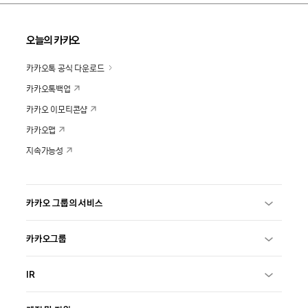
오늘의 카카오
카카오톡 공식 다운로드
카카오톡백업
카카오 이모티콘샵
카카오맵
지속가능성
카카오 그룹의 서비스
카카오그룹
IR