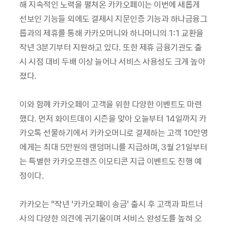
해 지속적인 노력을 펼쳐온 카카오페이는 이번에 새롭게
선보인 기능들 외에도 결제시 지문인증 기능과
하나
금융그
룹
과의 제휴를 통해 카카오머니와 하나머니의
1:1
교환을
작년
3
분기부터 지원하고 있다
.
또한 제휴 금융기관도 출
시 시점 대비 두배 이상 늘어나 서비스 사용성도 크게 높아
졌다
.
이와 함께 카카오페이
고객을 위한 다양한 이벤트도 마련
했다
.
먼저 화이트데이 시즌을 맞아 오늘부터
14
일까지 카
카오톡 선물하기에서 카카오머니로 결제하는 고객
10
만명
에게는 최대
5
만원의 랜덤머니를 지급하며
, 3
월
21
일부터
는 특별한 카카오프렌즈 이모티콘 지급 이벤트도 진행 예
정이다
.
카카오는 “작년 ‘카카오페이 송금’ 출시 후 고객과 파트너
사의 다양한 의견에 귀기울이며 서비스 완성도를 높혀 오