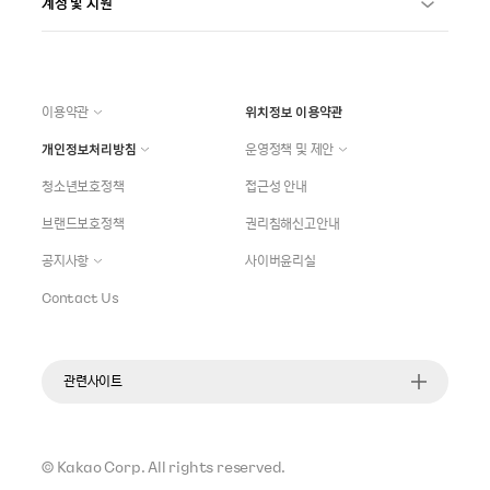
계정 및 지원
이용약관
위치정보 이용약관
개인정보처리방침
운영정책 및 제안
청소년보호정책
접근성 안내
브랜드보호정책
권리침해신고안내
공지사항
사이버윤리실
Contact Us
관련사이트
©
Kakao Corp.
All rights reserved.