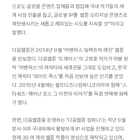
으로도 글로벌 콘텐츠 업체들과 협업해 국내 작가들의 세
계 시장 진출을 돕고, 글로벌 IP를 웹툰 오리지널 콘텐츠로
재탄생시키는 새롭고 재미있는 시도를 지속할 것”이라고
말했다.
다음웹툰은 2014년 9월 '어벤져스:일렉트릭 레인’ 웹툰
을 선보였다. 다음웹툰 ‘트레이스’의 고영훈 작가가 마블 원
작 ‘어벤져스’의 캐릭터와 세계관을 그대로 도입하고, 한국
인 캐릭터 ‘화이트 폭스’를 처음 선보여 높은 인기를 얻었
다. 2015년 4월에는 월트디즈니컴퍼니코리아와 함께 '스
타워즈: 깨어난 포스 그 이전의 이야기’를 독점 연재해 화제
가 됐다.
한편, 다음웹툰을 운영하는 '다음웹툰 컴퍼니'는 작년 9월
분사 이후 국내외에서 활발하게 IP 사업을 진행하고 있다.
현재 30 여 개의 웹툰 작품이 영상으로 제작되고 있으며,