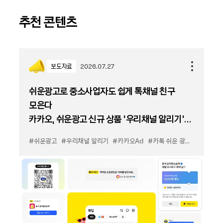
추천 콘텐츠
보도자료
2026.07.27
쉬운광고로 중소사업자도 쉽게 톡채널 친구
모은다
카카오, 쉬운광고 신규 상품 '우리채널 알리기'
출시
#쉬운광고
#우리채널 알리기
#카카오Ad
#카톡 쉬운 광고
#카톡 우