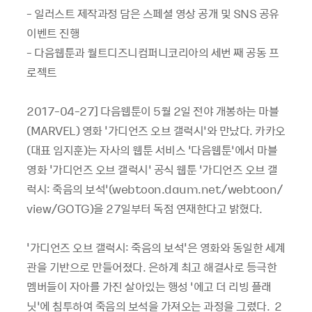
- 일러스트 제작과정 담은 스페셜 영상 공개 및 SNS 공유
이벤트 진행
- 다음웹툰과 월트디즈니컴퍼니코리아의 세번 째 공동 프
로젝트
2017-04-27] 다음웹툰이 5월 2일 전야 개봉하는 마블
(MARVEL) 영화 '가디언즈 오브 갤럭시’와 만났다. 카카오
(대표 임지훈)는 자사의 웹툰 서비스 ‘다음웹툰’에서 마블
영화 '가디언즈 오브 갤럭시’ 공식 웹툰 ‘가디언즈 오브 갤
럭시: 죽음의 보석’(webtoon.daum.net/webtoon/
view/GOTG)을 27일부터 독점 연재한다고 밝혔다.
'가디언즈 오브 갤럭시: 죽음의 보석'은 영화와 동일한 세계
관을 기반으로 만들어졌다. 은하계 최고 해결사로 등극한
멤버들이 자아를 가진 살아있는 행성 ‘에고 더 리빙 플래
닛’에 침투하여 죽음의 보석을 가져오는 과정을 그렸다. 2