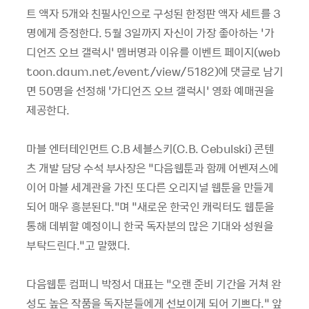
트 액자 5개와 친필사인으로 구성된 한정판 액자 세트를 3
명에게 증정한다. 5월 3일까지 자신이 가장 좋아하는 ‘가
디언즈 오브 갤럭시’ 멤버명과 이유를 이벤트 페이지(web
toon.daum.net/event/view/5182)에 댓글로 남기
면 50명을 선정해 ‘가디언즈 오브 갤럭시’ 영화 예매권을
제공한다.
마블 엔터테인먼트 C.B 세블스키(C.B. Cebulski) 콘텐
츠 개발 담당 수석 부사장은 “다음웹툰과 함께 어벤져스에
이어 마블 세계관을 가진 또다른 오리지널 웹툰을 만들게
되어 매우 흥분된다.”며 “새로운 한국인 캐릭터도 웹툰을
통해 데뷔할 예정이니 한국 독자분의 많은 기대와 성원을
부탁드린다.”고 말했다.
다음웹툰 컴퍼니 박정서 대표는 “오랜 준비 기간을 거쳐 완
성도 높은 작품을 독자분들에게 선보이게 되어 기쁘다.” 앞