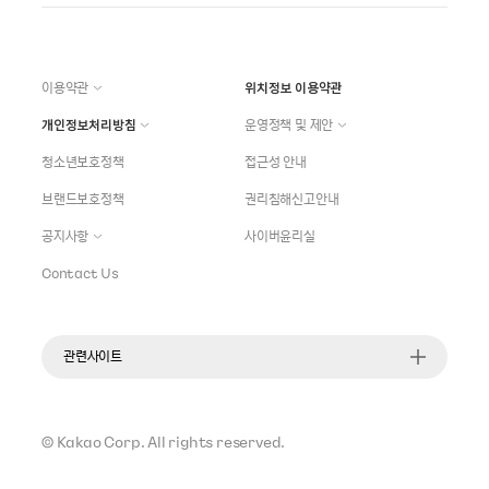
이용약관
위치정보 이용약관
개인정보처리방침
운영정책 및 제안
청소년보호정책
접근성 안내
브랜드보호정책
권리침해신고안내
공지사항
사이버윤리실
Contact Us
관련사이트
©
Kakao Corp.
All rights reserved.