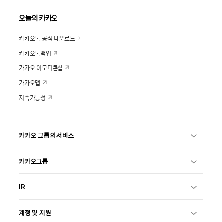
오늘의 카카오
카카오톡 공식 다운로드
카카오톡백업
카카오 이모티콘샵
카카오맵
지속가능성
카카오 그룹의 서비스
카카오그룹
IR
계정 및 지원