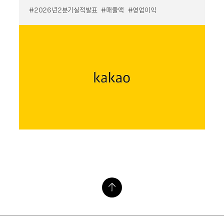
#2026년2분기실적발표
#매출액
#영업이익