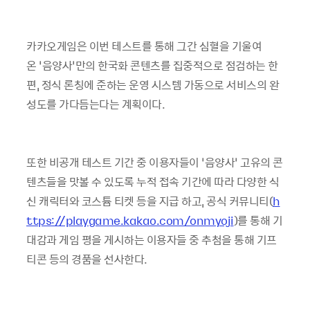
카카오게임은 이번 테스트를 통해
그간 심혈을 기울여
온
‘
음양사
’
만의 한국화 콘텐츠를 집중적으로 점검하는 한
편
,
정식 론칭에 준하는 운영 시스템 가동으로 서비스의 완
성도를 가다듬는다는 계획이다
.
또한 비공개 테스트 기간 중 이용자들이
‘
음양사
’
고유의 콘
텐츠들을 맛볼 수 있도록 누적 접속 기간에 따라 다양한 식
신 캐릭터와 코스튬 티켓 등을 지급 하고
,
공식 커뮤니티
(
h
ttps://playgame.kakao.com/onmyoji
)
를 통해 기
대감과 게임 평을 게시하는 이용자들 중 추첨을 통해 기프
티콘 등의 경품을 선사한다
.