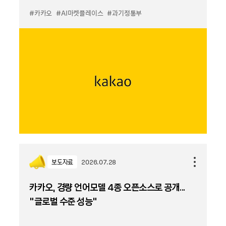
#카카오
#AI마켓플레이스
#과기정통부
보도자료
2026.07.28
카카오, 경량 언어모델 4종 오픈소스로 공개...
“글로벌 수준 성능”