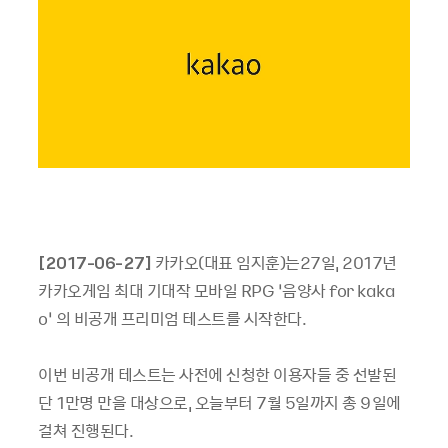
[
2017-06-27]
카카오
(
대표 임지훈
)
는
27
일
, 2017
년
카카오게임 최대 기대작 모바일
RPG ‘
음양사
for kaka
o’
의 비공개 프리미엄 테스트를 시작한다
.
이번 비공개 테스트는 사전에 신청한 이용자들 중 선발된
단
1
만명 만을 대상으로
,
오늘부터
7
월
5
일까지 총
9
일에
걸쳐 진행된다
.