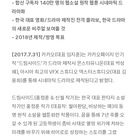
-
합산
구독자
140만 명의 웹소설 원작 웹툰 시네마틱 드
라마화
-
한국 대표 영화/드라마
제작진 전격 콜라보,
한국 드라마
의
새로운 비주얼 보여줄 것
- 2018
년
제작/방영
목표
[2017.7.31]
카카오(대표 임지훈)는 카카오페이지 인기
작 ‘드림사이드’가 드라마 제작사 몬스터유니온(대표 박성
혜), 아시아 최고의 VFX 스튜디오 덱스터스튜디오(대표 김
용화)를 통해 시네마틱 드라마로 제작된다고 밝혔다.
드림사이드
(
홍정훈
&
신월 작가
)
는 한국 대표 판타지 소설
작가인 홍정훈 작가
(
대표작
:
월야환담
,
비상하는 매
)
의 동
명 원작 소설을 웹툰화한 작품이다
.
꿈을 통해
7
년 후를 오
갈 수 있게 된 고등학생이 좀비 사태로 멸망 위기에 처하는
미래를 바꾸기 위해 히어로로 성장하는 스토리를 그렸