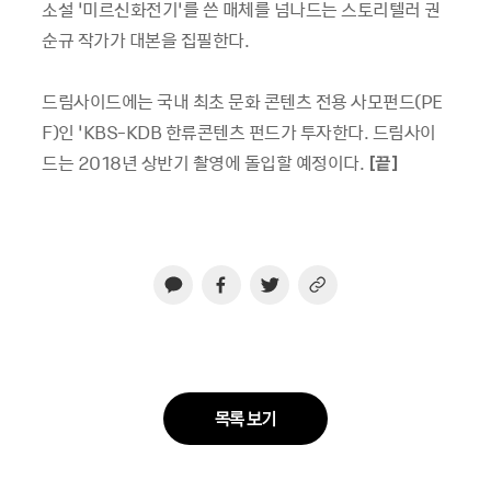
소설
‘
미르신화전기
’
를 쓴 매체를 넘나드는 스토리텔러 권
순규 작가가 대본을 집필한다
.
드림사이드에는 국내 최초 문화 콘텐츠 전용 사모펀드
(PE
F)
인
‘KBS-KDB
한류콘텐츠 펀드가 투자한다
.
드림사이
드는
2018
년 상반기 촬영에 돌입할 예정이다
.
[
끝
]
목록 보기