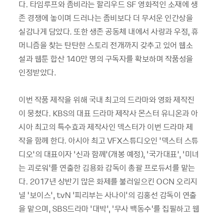
다
.
타임루프와 좀비라는 할리우드
SF
영화적인 소재에 생
존 경쟁에 놓이며 드러나는 좀비보다 더 무서운 인간상을
실감나게 담았다
.
또한 생존 공동체 내에서 사랑과 우정
,
휴
머니즘을 찾는 탄탄한 스토리 전개까지 갖추고 있어 웹소
설과 웹툰 합산
140
만 명의 구독자를 확보하며 작품성을
인정받았다
.
이번 작품 제작을 위해 국내 최고의 드라마와 영화 제작진
이 뭉쳤다
. KBS
의 대표 드라마 제작사 몬스터 유니온과 아
시아 최고의 특수효과 제작사인 덱스터가 이번 드라마 제
작을 함께 한다
.
아시아 최고
VFX
스튜디오인
‘
덱스터 스튜
디오
’
의 대표이자
‘
신과 함께
’(
개봉 예정
), ‘
국가대표
’, ‘
미녀
는 괴로워
’
를 연출한 김용화 감독이 총괄 프로듀서를 맡는
다
. 2017
년 상반기 많은 화제를 불러일으킨
OCN
오리지
널
‘
보이스
’, tvN ‘
피리부는 사나이
'
의 김홍선 감독이 연출
을 맡으며
, SBS
드라마
‘
대박
’, ‘
무사 백동수
’
를 집필하고 웹