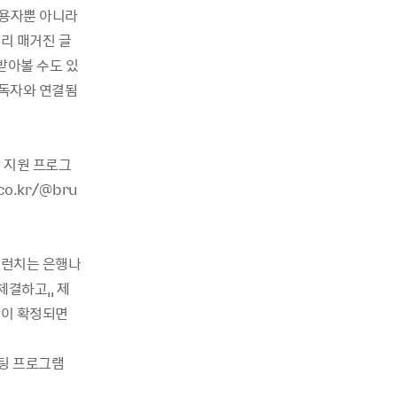
이용자뿐 아니라
리 매거진 글
받아볼 수도 있
 독자와 연결됨
 지원 프로그
o.kr/@bru
브런치는 은행나
체결하고,, 제
간이 확정되면
케팅 프로그램