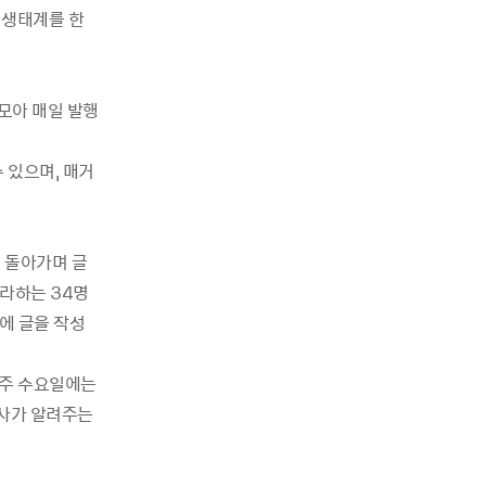
자 생태계를 한
모아 매일 발행
 있으며, 매거
 돌아가며 글
라하는 34명
에 글을 작성
매주 수요일에는
의사가 알려주는