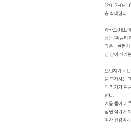
[2017-8-
층 확대한다.
카카오(대표이
하는 ‘위클리 
다음ㆍ브런치 
진 참여 작가는
브런치가 지난
을 연재하는 
의 작가가 위
한다.
예를 들어 매
심원 작가가 '
여자 건강백서