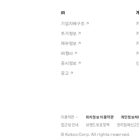
IR
계
기업지배구조
주가정보
재무정보
IR행사
공시정보
공고
이용약관
위치정보 이용약관
개인정보처
접근성 안내
브랜드보호정책
권리침해신고
©
Kakao Corp.
All rights reserved.