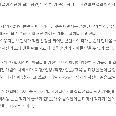
11] 글이 작품이 되는 공간, ‘브런치’가 좋은 작가-독자간의 연결과 창작
사 임지훈)의 콘텐츠 퍼블리싱 플랫폼 브런치는 엄선된 작가들의 글을 
매거진’을 오픈하고, 매거진 참여 작가를 모집한다고 밝혔다.
이용자는 브런치가 직접 선정한 뛰어난 콘텐츠와 작가를 쉽게 만나볼 수
 자신의 고정 팬을 확보하고 더 많은 출판의 기회를 얻을 수 있게 됐다.
 7월 27일 시작한 ‘위클리 매거진’은 브런치팀이 엄선한 작가들이 매일
웹진 개념의 서비스다. 여행/일상/직장/인문/교육 등 다양한 분야를 망
클리 매거진에 참여하고 있으며, 매일 4~5명의 작가가 자신이 맡은 요일
주 월요일에는 송민승 작가가 ‘디자이너로서의 실리콘밸리 생존기’를, 
대치동 논술 작가의 글쓰기 팁’을, 매주 금요일에는 미미최 작가가 '한
’를 연재하는 식이다.