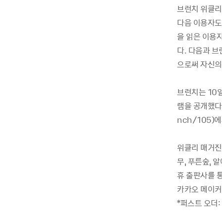
브런치 위클리
다음 이용자도
을 읽은 이용자
다. 다음과 브
으로써 자신의
브런치는 10
램을 공개했다.
nch/105)
위클리 매거진
무, 푸른숲, 
휴 출판사를 
카카오 메이커
*퍼스트 오더: