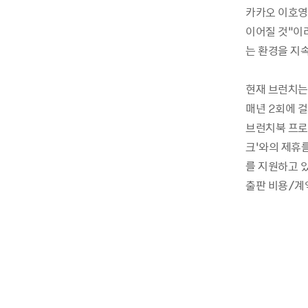
카카오 이호영
이어질 것”이
는 환경을 지
현재 브런치는
매년 2회에 걸
브런치북 프로젝
크’와의 제휴를
를 지원하고 
출판 비용/계약