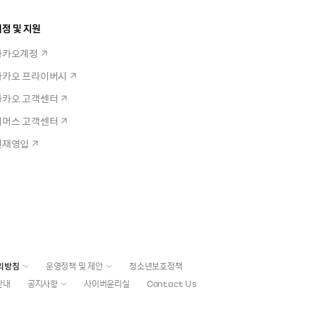
정 및 지원
카카오계정
카카오 프라이버시
카카오 고객센터
커머스 고객센터
인재영입
리방침
운영정책 및 제안
청소년보호정책
안내
공지사항
사이버윤리실
Contact Us