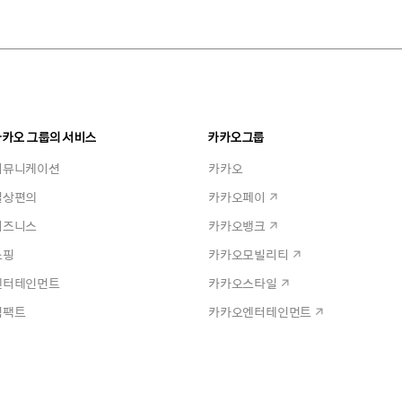
카카오 그룹의 서비스
카카오그룹
커뮤니케이션
카카오
일상편의
카카오페이
비즈니스
카카오뱅크
쇼핑
카카오모빌리티
엔터테인먼트
카카오스타일
임팩트
카카오엔터테인먼트