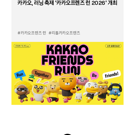
카카오, 러닝 축제 '카카오프렌즈 런 2026' 개최
#카카오프렌즈 런
#리틀카카오프렌즈