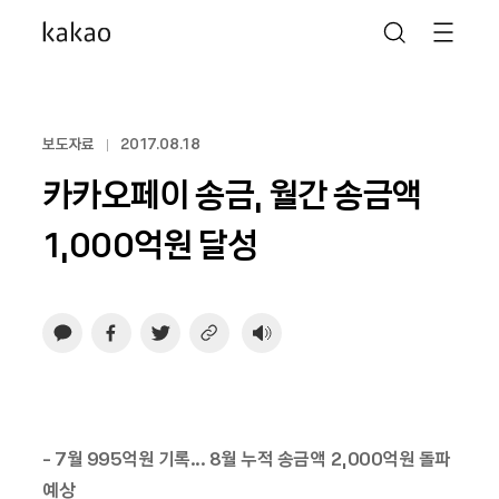
보도자료
2017.08.18
카카오페이 송금, 월간 송금액
1,000억원 달성
- 7
월
995
억원 기록
... 8
월 누적 송금액
2,000
억원 돌파
예상