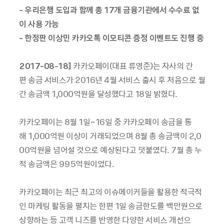
-
우리은행 도입과 함께 총
17
개 금융기관에서 수수료 없
이 사용 가능
-
한정판 이상민 카카오톡 이모티콘 증정 이벤트도 진행 중
2017-08-18]
카카오페이
(
대표
류영준
)
는
자사의
간
편
송금
서비스가
2016
년
4
월 서비스 출시 후 처음으
로 월
간
송금액
1,000
억원을
달성했다고
18
일 밝혔다
.
카카오페이는
8
월
1
일
~16
일 중 카카오페이 송금을 통
해
1,000
억원 이상이 거래되었으며
8
월 총 송금액이
2,0
00
억원을 넘어설 것으로 예상된다고 덧붙였다
. 7
월 총 누
적 송금액은
995
억원이었다
.
카카오페이는 최근 최고의 이슈메이커들을 활용한 적극적
인 마케팅 활동을 펼치는 한편
1
일 송금한도를 백만원으로
상향하는 등 고객 니즈를 반영한 다양한 서비스 개선으