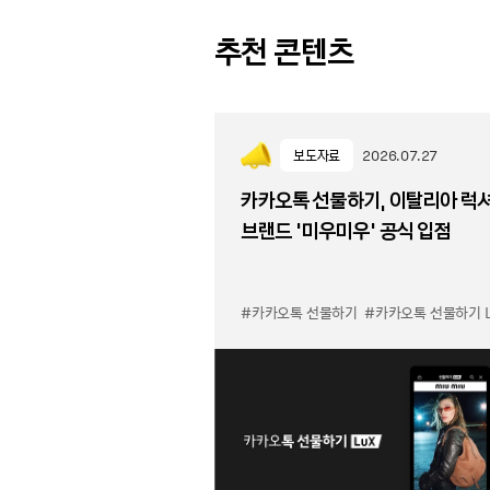
추천 콘텐츠
보도자료
2026.07.27
카카오톡 선물하기, 이탈리아 럭
브랜드 '미우미우' 공식 입점
#카카오톡 선물하기
#카카오톡 선물하기 LuX 미우미우 