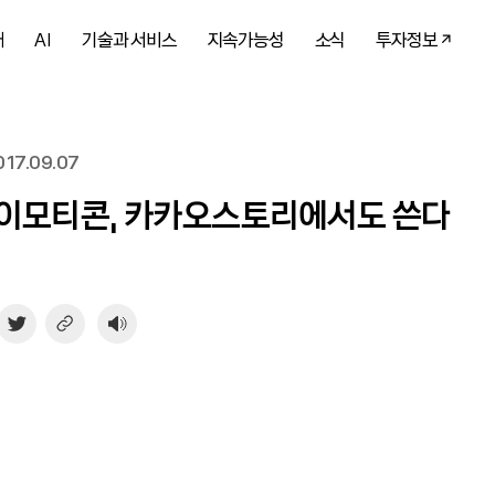
개
AI
기술과 서비스
지속가능성
소식
투자정보
17.09.07
이모티콘, 카카오스토리에서도 쓴다