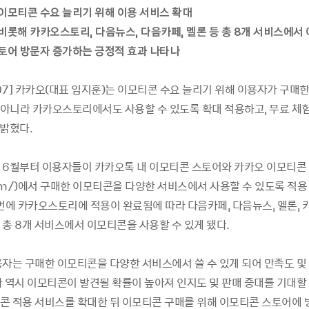
이모티콘
수요
늘리기
위해
이용
서비스
확대
비롯해
카카오스토리
,
다음뉴스
,
다음카페
,
멜론
등
총
8
개
서비스에서
토어
방문자
증가하는
긍정적
효과
나타나
-07] 카카오(대표 임지훈)는 이모티콘 수요 늘리기 위해 이용자가 구매
아니라 카카오스토리에서도 사용할 수 있도록 확대 적용하고, 무료 체험
 밝혔다.
6월부터 이용자들이 카카오톡 내 이모티콘 스토어와 카카오 이모티콘 샵(
com/)에서 구매한 이모티콘을 다양한 서비스에서 사용할 수 있도록 적
번에 카카오스토리에 적용이 완료됨에 따라 다음카페, 다음뉴스, 멜론, 
 총 8개 서비스에서 이모티콘을 사용할 수 있게 됐다.
용자는 구매한 이모티콘을 다양한 서비스에서 쓸 수 있게 되어 만족도 및
 역시 이모티콘이 발견될 확률이 높아져 인지도 및 판매 증대를 기대할 
콘 적용 서비스를 확대한 뒤 이모티콘 구매를 위해 이모티콘 스토어에 