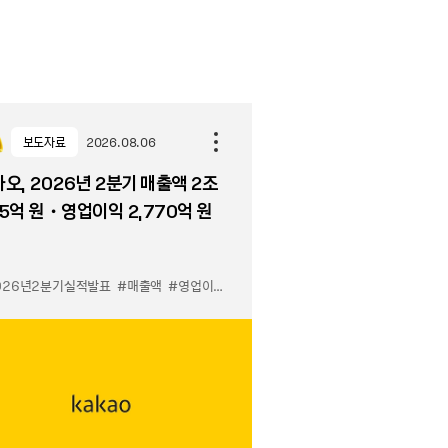
보도자료
2026.08.06
오, 2026년 2분기 매출액 2조
5억 원・영업이익 2,770억 원
026년2분기실적발표
#매출액
#영업이익