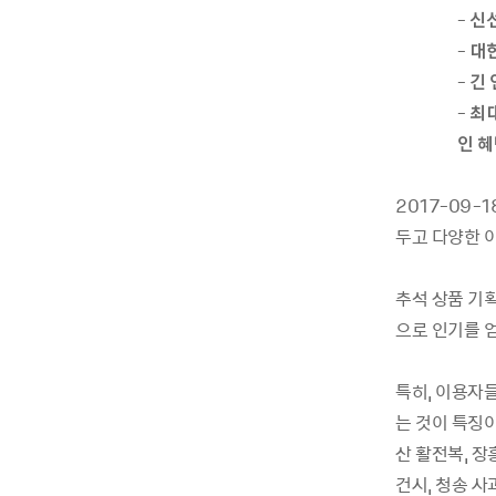
-
신
-
대
-
긴
-
최
인
혜
2017-09-18
두고
다양한
추석
상품
기
으로
인기를
특히
,
이용자
는
것이
특징
산
활전복
,
장
건시
,
청송
사