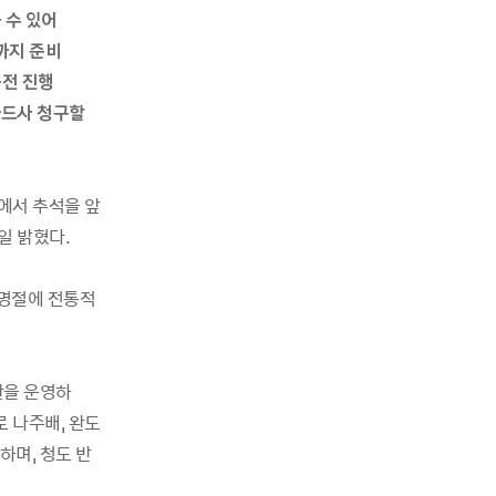
볼
수
있어
까지
준비
품전
진행
카드사
청구할
에서
추석을
앞
일
밝혔다
.
명절에
전통적
관을
운영하
로
나주배
,
완도
하며
,
청도
반