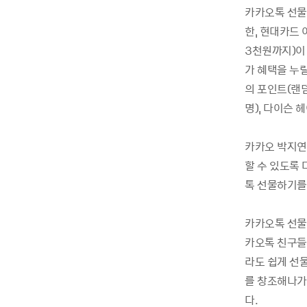
카카오톡
선물
한
,
현대카드
3
천원까지
)
이
가
혜택을
누
의
포인트
(
랜
명
),
다이슨
헤
카카오
박지연
할
수
있도록
톡
선물하기를
카카오톡
선물
카오톡
친구들
라도
쉽게
선
를
창조해나가
다
.