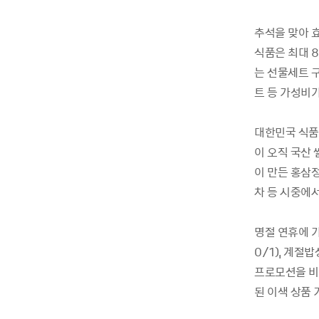
추석을
맞아
식품은
최대
는
선물세트
트
등
가성비
대한민국
식품
이
오직
국산
이
만든
홍삼
차
등
시중에
명절
연휴에
0/1),
계절밥
프로모션을
비
된
이색
상품