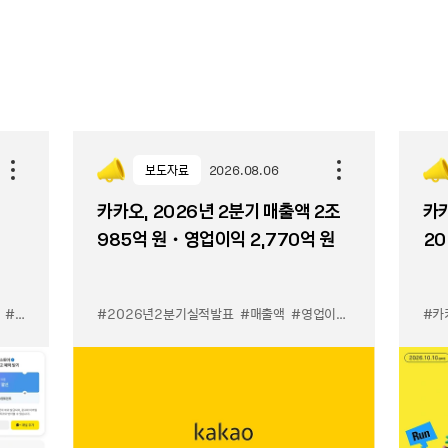
보도자료
2026.08.06
카카오, 2026년 2분기 매출액 2조
카카
985억 원・영업이익 2,770억 원
20
#카톡 쉬운 광고
#카톡 우리채널 알리기
#2026년2분기실적발표
#매출액
#영업이익
#카