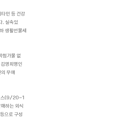
비타민
등
건강
다
.
실속있
하
생활선물세
학첨가물
없
김영희
명인
인의
무애
링스
(9/20~1
판매하는
외식
등으로
구성