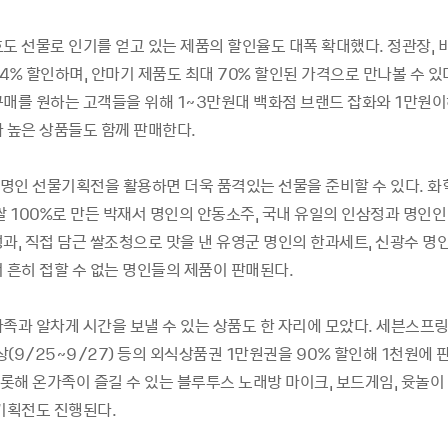
효도
선물로
인기를
얻고
있는
제품의
할인율도
대폭
확대했다
.
정관장
,
84%
할인하며
,
안마기
제품도
최대
70%
할인된
가격으로
만나볼
수
있
구매를
원하는
고객들을
위해
1~3
만원대
백화점
브랜드
잡화와
1
만원이
가
높은
상품들도
함께
판매한다
.
명인
선물기획전을
활용하면
더욱
품격있는
선물을
준비할
수
있다
.
화
쌀
100%
로
만든
박재서
명인의
안동소주
,
국내
유일의
인삼정과
명인인
정과
,
직접
담근
쌀조청으로
맛을
낸
유영군
명인의
한과세트
,
신광수
명
서
흔히
접할
수
없는
명인들의
제품이
판매된다
.
가족과
알차게
시간을
보낼
수
있는
상품도
한
자리에
모았다
.
세븐스프
상
(9/25~9/27)
등의
외식상품권
1
만원권을
90%
할인해
1
천원에
롯해
온가족이
즐길
수
있는
블루투스
노래방
마이크
,
보드게임
,
윳놀이
기획전도
진행된다
.