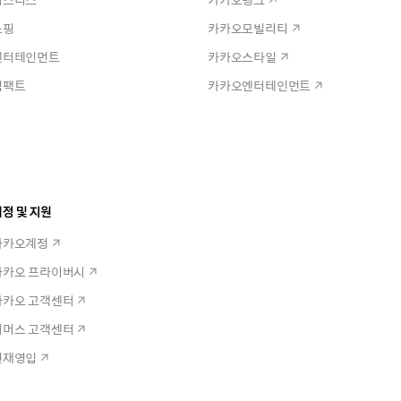
쇼핑
카카오모빌리티
엔터테인먼트
카카오스타일
임팩트
카카오엔터테인먼트
정 및 지원
카카오계정
카카오 프라이버시
카카오 고객센터
커머스 고객센터
인재영입