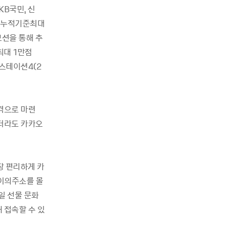
 KB
국민
,
신
누적기준
최대
모션을
통해
추
최대
1
만점
스테이션
4(2
격으로
마련
더라도
카카오
장
편리하게
카
이의
주소를
몰
일
선물
문화
해
접속할
수
있