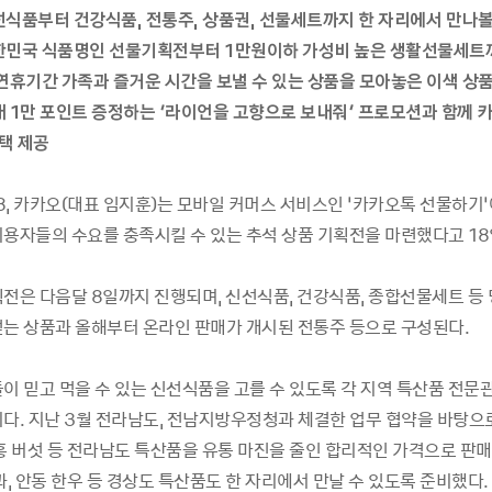
선식품부터
건강식품
,
전통주
,
상품권
,
선물세트까지
한
자리에서
만나
한민국
식품명인
선물기획전부터
1
만원이하
가성비
높은
생활선물세트
연휴기간
가족과
즐거운
시간을
보낼
수
있는
상품을
모아놓은
이색
상
대
1
만
포인트
증정하는
‘
라이언을
고향으로
보내줘
’
프로모션과
함께
택
제공
,
카카오
(
대표
임지훈
)
는
모바일
커머스
서비스인
‘
카카오톡
선물하기
’
이용자들의
수요를
충족시킬
수
있는
추석
상품
기획전을
마련했다고
18
획전은
다음달
8
일까지
진행되며
,
신선식품
,
건강식품
,
종합선물세트
등
얻는
상품과
올해부터
온라인
판매가
개시된
전통주
등으로
구성된다
.
들이
믿고
먹을
수
있는
신선식품을
고를
수
있도록
각
지역
특산품
전문
이다
.
지난
3
월
전라남도
,
전남지방우정청과
체결한
업무
협약을
바탕으
흥
버섯
등
전라남도
특산품을
유통
마진을
줄인
합리적인
가격으로
판매
과
,
안동
한우
등
경상도
특산품도
한
자리에서
만날
수
있도록
준비했다
.