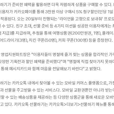
하기가
준비한
혜택을
활용하면
더욱
저렴하게
상품을
구매할
수
있다
.
이용자가
카카오페이를
통해
3
천원
이상
구매시
5%
청구할인
(
인당
1
일
적용된다
.
오는
20
일부터
진행되는
‘
라이언을
고향으로
보내줘
’
프로
릴
수
있다
.
친구
초대
,
선물
준비
등
4
가지
미션을
성공한
이용자에게는
덤
지급
)
를
지급하며
,
추첨을
통해
여행상품권
(200
만원권
, 1
명
),
플레이
어드라이기
(3
명
),
치킨
쿠폰
(50
명
),
커피
쿠폰
(100
명
)
등을
증정한다
.
영업지원파트장은
”
이용자들이
명절에
즐겨
찾는
상품을
합리적인
가
다양한
기획전과
할인
혜택을
준비했다
”
며
“
명절에
직접
찾아가지
못하
통해
메시지카드와
함께
마음을
전달해보기
바란다
”
고
밝혔다
.
하기는
카카오톡
내에서
찾아볼
수
있는
모바일
커머스
플랫폼으로
,
가
과
선물을
주고받을
수
있는
서비스다
.
모바일
교환권뿐만
아니라
받는
물할
수
있는
배송상품을
제공하는
등
다양한
상품군을
통해
새로운
모바
고
있다
.
카카오톡
선물하기는
카카오톡
>
더보기
>
선물하기
메뉴를
통