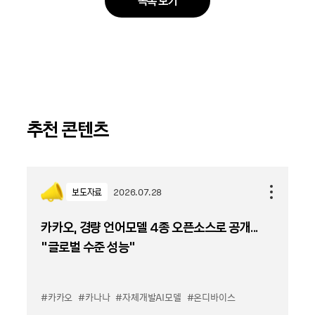
목록 보기
추천 콘텐츠
보도자료
2026.07.28
카카오, 경량 언어모델 4종 오픈소스로 공개...
“글로벌 수준 성능”
#카카오
#카나나
#자체개발AI모델
#온디바이스