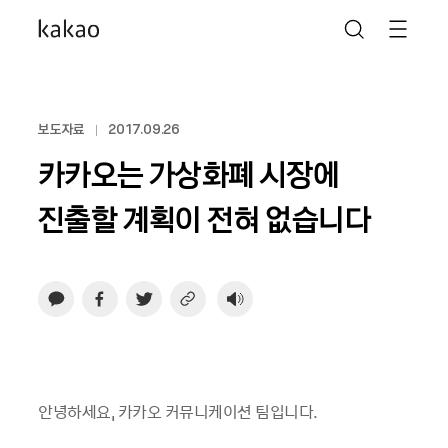
보도자료
2017.09.26
카카오는 가상화폐 시장에
진출할 계획이 전혀 없습니다
안녕하세요, 카카오 커뮤니케이션 팀입니다.