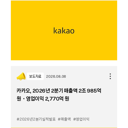
보도자료
2026.08.06
카카오, 2026년 2분기 매출액 2조 985억
원・영업이익 2,770억 원
#2026년2분기실적발표
#매출액
#영업이익