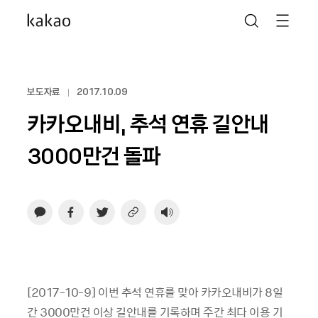
보도자료
2017.10.09
카카오내비, 추석 연휴 길안내
3000만건 돌파
[2017-10-9] 이번 추석 연휴를 맞아 카카오내비가 8일
간 3000만건 이상 길안내를 기록하며 주간 최다 이용 기