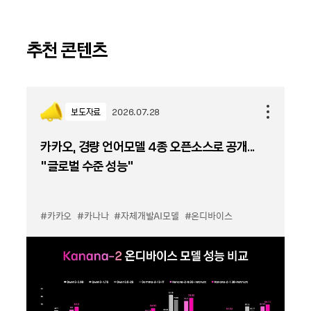
추천 콘텐츠
보도자료
2026.07.28
카카오, 경량 언어모델 4종 오픈소스로 공개...
“글로벌 수준 성능”
#카카오
#카나나
#자체개발AI모델
#온디바이스