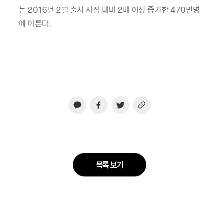
는 2016년 2월 출시 시점 대비 2배 이상 증가한 470만명
에 이른다.
목록 보기