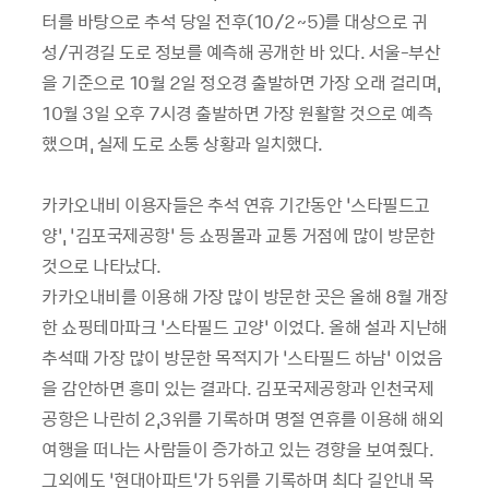
터를 바탕으로 추석 당일 전후(10/2~5)를 대상으로 귀
성/귀경길 도로 정보를 예측해 공개한 바 있다. 서울-부산
을 기준으로 10월 2일 정오경 출발하면 가장 오래 걸리며,
10월 3일 오후 7시경 출발하면 가장 원활할 것으로 예측
했으며, 실제 도로 소통 상황과 일치했다.
카카오내비 이용자들은 추석 연휴 기간동안 ‘스타필드고
양’, ‘김포국제공항’ 등 쇼핑몰과 교통 거점에 많이 방문한
것으로 나타났다.
카카오내비를 이용해 가장 많이 방문한 곳은 올해 8월 개장
한 쇼핑테마파크 ‘스타필드 고양’ 이었다. 올해 설과 지난해
추석때 가장 많이 방문한 목적지가 ‘스타필드 하남’ 이었음
을 감안하면 흥미 있는 결과다. 김포국제공항과 인천국제
공항은 나란히 2,3위를 기록하며 명절 연휴를 이용해 해외
여행을 떠나는 사람들이 증가하고 있는 경향을 보여줬다.
그외에도 ‘현대아파트’가 5위를 기록하며 최다 길안내 목