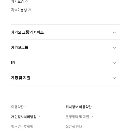
카카오맵
지속가능성
카카오 그룹의 서비스
카카오그룹
IR
계정 및 지원
이용약관
위치정보 이용약관
개인정보처리방침
운영정책 및 제안
청소년보호정책
접근성 안내