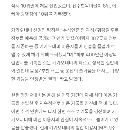
적지 10위권에 처음 진입했으며, 전주한옥마을이 8위, 이
케아 광명점이 10위를 기록했다.
카카오내비 신명진 팀장은 “추석연휴 전 귀성/귀경길 도로
정보를 예측해 공개하고 인기 맛집/여행지 187곳의 정보
를 제공하는 등 카카오내비 이용자들이 명절을 즐겁게 보
낼 수 있게 하기 위해 노력했다”며 “하루 400만건 이상의
길안내를 기록한 것은 카카오내비의 빠르고 정확한 길안내
와 길안내 음성/추천 태그 등 운전의 즐거움을 더하는 다양
한 기능을 인정받은 결과” 라고 밝혔다.
한편 카카오내비는 올해 설 연휴 기간에 자체 최다 이용 기
록을 수립한 후 지속적으로 이용 기록을 경신해 온 바 있다.
이번 추석 연휴에도 다시 한번 스스로 기록을 경신하며 카
카오내비에 대한 이용자의 관심이 지속적으로 늘어가고 있
음을 반증했다. 현재 카카오내비의 월간 이용자(MAU)수