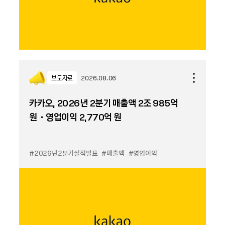
보도자료
2026.08.06
카카오, 2026년 2분기 매출액 2조 985억
원・영업이익 2,770억 원
#2026년2분기실적발표
#매출액
#영업이익