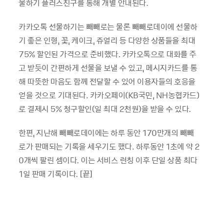
물하기 플러스친구를 통해 개별 안내된다.
카카오톡 선물하기는 빼빼로는 물론 빼빼로데이에 선물하
기 좋은 인형, 꽃, 케이크, 쥬얼리 등 다양한 상품들을 최대
75% 할인된 가격으로 준비했다. 카카오톡으로 대화를 주
고 받듯이 간편하게 선물을 보낼 수 있고, 메시지카드를 통
해 따뜻한 마음도 함께 전달할 수 있어 이용자들의 호응을
얻을 것으로 기대된다. 카카오페이(KB국민, NH농협카드)
로 결제시 5% 청구할인(일 최대 2천원)을 받을 수 있다.
한편, 지난해 빼빼로데이에는 하루 동안 170만개의 빼빼
로가 판매되는 기록을 세우기도 했다. 하루동안 1초에 약 2
0개씩 팔린 셈이다. 이는 서비스 런칭 이후 단일 상품 최다
1일 판매 기록이다. [끝]