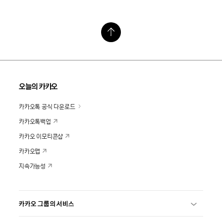
오늘의 카카오
카카오톡 공식 다운로드
카카오톡백업
카카오 이모티콘샵
카카오맵
지속가능성
카카오 그룹의 서비스