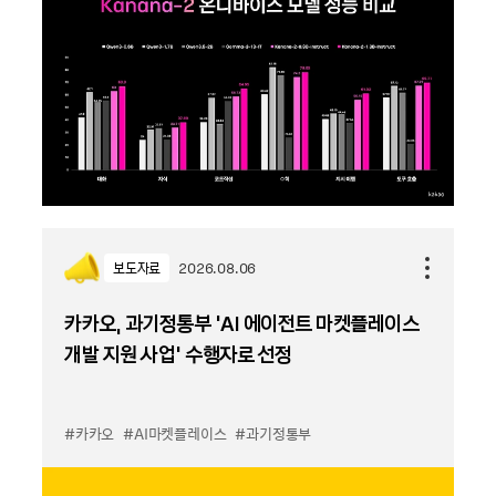
보도자료
2026.08.06
카카오, 과기정통부 ‘AI 에이전트 마켓플레이스
개발 지원 사업’ 수행자로 선정
#카카오
#AI마켓플레이스
#과기정통부