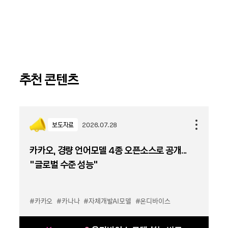
추천 콘텐츠
보도자료
2026.07.28
카카오, 경량 언어모델 4종 오픈소스로 공개...
“글로벌 수준 성능”
#카카오
#카나나
#자체개발AI모델
#온디바이스