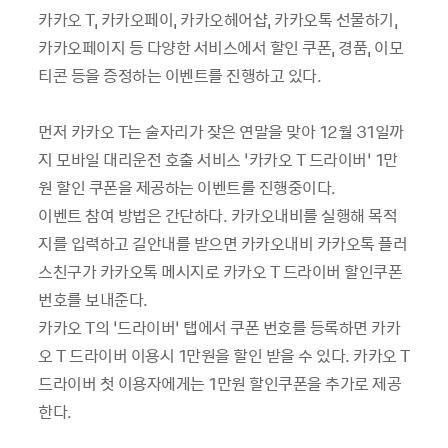
카카오 T, 카카오페이, 카카오헤어샵, 카카오톡 선물하기,
카카오페이지 등 다양한 서비스에서 할인 쿠폰, 경품, 이모
티콘 등을 증정하는 이벤트를 진행하고 있다.
먼저 카카오 T는 술자리가 잦은 연말을 맞아 12월 31일까
지 모바일 대리운전 호출 서비스 ‘카카오 T 드라이버’ 1만
원 할인 쿠폰을 제공하는 이벤트를 진행중이다.
이벤트 참여 방법은 간단하다. 카카오내비를 실행해 목적
지를 입력하고 길안내를 받으면 카카오내비 카카오톡 플러
스친구가 카카오톡 메시지로 카카오 T 드라이버 할인쿠폰
번호를 보내준다.
카카오 T의 ‘드라이버’ 탭에서 쿠폰 번호를 등록하면 카카
오 T 드라이버 이용시 1만원을 할인 받을 수 있다. 카카오 T
드라이버 첫 이용자에게는 1만원 할인쿠폰을 추가로 제공
한다.