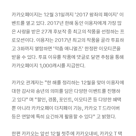
카카오페이지는 12월 31일까지 ‘2017 왕좌의 페이지’ 이
벤트를 열고 있다. 2017년 한해 동안 이용자에게 가장 많
은 사랑을 받은 27개 후보작 중 최고의 작품을 선정하는 프
로모션이다. 이용자는 2017년 최고의 작품을 골라 투표하
고 3화까지 열람하면 ‘막춤 애니멀즈’ 한정판 이모티콘을
받을 수 있다. 투표 이유를 작품에 댓글로 달면 추첨을 통해
카카오페이지 1,000캐시를 지급한다.
카카오 관계자는 "한 해를 정리하는 12월을 맞아 이용자에
대한 감사와 송년의 의미를 담은 다양한 이벤트를 진행하
고 있다” 며 “할인, 경품, 포인트, 이모티콘 등 다양한 혜택
뿐 아니라 카카오페이 더치페이 기능, 카카오 T 드라이버
등은 연말에 특히 요긴하게 활용할 수 있다” 고 밝혔다.
한편 카카오는 앞선 12월 첫주에 카카오내비, 카카오 T 택