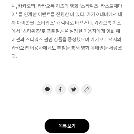
시, 카카오맵, 카카오톡 치즈와 영화 ‘스타워즈: 라스트제다
이’ 를 연계한 이벤트를 진행한 바 있다. 카카오내비에서 내
차 아이콘을 ‘스타워즈’ 캐릭터로 바꾸거나, 카카오톡 치즈
에서 ‘스타워즈’로 프로필콘을 설정한 이용자에게 영화 예
매권과 스타워즈 관련 경품을 증정했으며 카카오 T 택시와
카카오맵 이용자에게도 추첨을 통해 영화 예매권을 제공했
다.
목록 보기