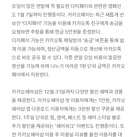
모임이 많은 연말에 꼭 필요한 더치페이와 관련한 캠페인
도 1월 7일까지 진행중이다. 카카오페이는 최근 새롭게 선
보인 ‘더치페이’ 기능을 이용해 카카오톡 친구에게 송금을
요청하면 추첨을 통해 현금 5만원을 증정한다.
더치페이 기능은 카카오톡 채팅방의 ‘송금’ 버튼을 통해 쉽
게 이용 가능하며, 정산금액을 자동으로 계산해 카카오톡
으로 바로 공유 할 수 있다. 각종 연말 모임 비용의 깔끔한
정산을 가능케 하며 나누기 어려운 1원 단위 금액은 카카오
페이에서 지원한다.
카카오헤어샵은 12월 31일까지 다양한 할인 혜택과 경품
을 제공한다. 카카오헤어샵 첫 이용자에게는 1만원, 카카오
헤어샵 앱 다운로드 이용자에게는 3천원 할인 쿠폰을 제공
한다. 1주일 단위로 펌, 염색, 베스트 등 헤어 스타일 별로
추가 할인을 제공하는 ‘헤어위크' 이벤트도 진행중이다. 또
한 카카오헤어샵 이용 후 미용실 리뷰를 올린 이용자를 대