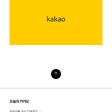
오늘의 카카오
카카오톡 공식 다운로드