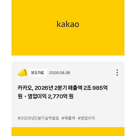
보도자료
2026.08.06
카카오, 2026년 2분기 매출액 2조 985억
원・영업이익 2,770억 원
#2026년2분기실적발표
#매출액
#영업이익