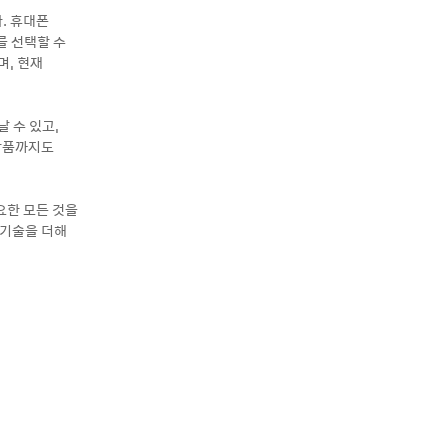
. 휴대폰
를 선택할 수
며, 현재
날 수 있고,
 작품까지도
요한 모든 것을
 기술을 더해