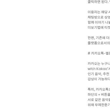
클릭하면 된다.
이용자는 해당 서
채팅방으로 상영
함께 이야기 나눌
더보기탭에 티켓
한편, 기존에 
플랫폼으로서의 
# 카카오톡-멜
카카오는 누구나
with Kaka
인기 음악, 추
감상이 가능하다
특히, 카카오톡
하단의 + 버튼
서로 같은 음악
위해 무제한듣기,