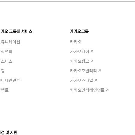
카카오 그룹의 서비스
카카오그룹
커뮤니케이션
카카오
일상편의
카카오페이
비즈니스
카카오뱅크
쇼핑
카카오모빌리티
엔터테인먼트
카카오스타일
임팩트
카카오엔터테인먼트
정 및 지원