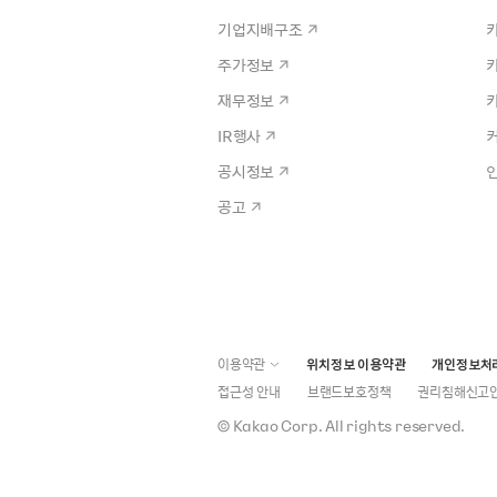
기업지배구조
주가정보
재무정보
IR행사
공시정보
공고
이용약관
위치정보 이용약관
개인정보처
접근성 안내
브랜드보호정책
권리침해신고
©
Kakao Corp.
All rights reserved.