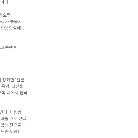
심이다.
카카오톡
자리가 좋을지
화 상영 당일에는
로써 콘텐츠
 강화한 ‘멜론
 음악, 최신&
오톡 내에서 전곡
인다. 채팅방
내줄 수도 있다.
 없는 친구를
이드만 제공)