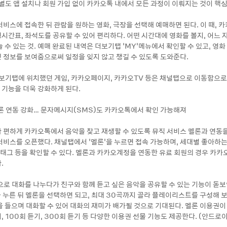
 별도 앱 설치나 회원 가입 없이 카카오톡 내에서 모든 과정이 이뤄지는 것이 핵
비스에 접속한 뒤 관람을 원하는 영화, 극장을 선택해 예매하면 된다. 이 때, 
시간표, 좌석도를 공유할 수 있어 편리하다. 어떤 시간대에 영화를 볼지, 어느 
 수 있는 것. 예매 완료된 내역은 더보기탭 ‘MY’메뉴에서 확인할 수 있고, 영
 정보를 보여줌으로써 일정을 잊지 않고 챙길 수 있도록 도와준다.
더보기탭에 위치했던 게임, 카카오페이지, 카카오TV 등은 채널탭으로 이동함으
기능을 더욱 강화하게 된다.
론 연동 강화… 문자메시지(SMS)도 카카오톡에서 확인 가능해져
 편하게 카카오톡에서 음악을 찾고 재생할 수 있도록 뮤직 서비스 멜론과 연동을
o’서비스를 오픈했다. 채널탭에서 ‘멜론’을 누르면 접속 가능하며, 세대별 좋아하는
천 태그 등을 확인할 수 있다. 멜론과 카카오계정을 연동한 유료 회원의 경우 카카
.
으로 대화를 나누다가 친구와 함께 듣고 싶은 음악을 공유할 수 있는 기능이 돋보
을 누른 뒤 멜론을 선택하면 되고, 최대 30곡까지 골라 플레이리스트를 구성해 보
을 들으며 대화할 수 있어 대화의 재미가 배가될 것으로 기대된다. 멜론 이용권이
 100회 듣기, 300회 듣기 등 다양한 이용권 선물 기능도 제공한다. (안드로