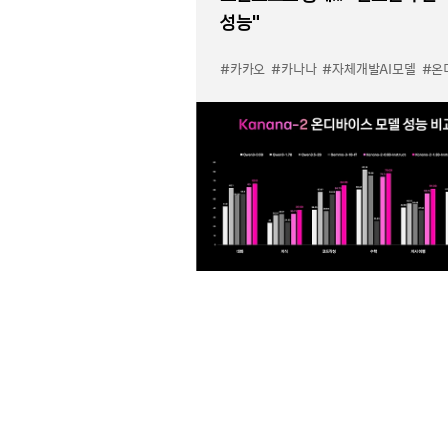
성능”
#카카오
#카나나
#자체개발AI모델
#온디바