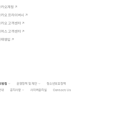
카카오계정
카카오 프라이버시
카카오 고객센터
커머스 고객센터
인재영입
리방침
운영정책 및 제안
청소년보호정책
안내
공지사항
사이버윤리실
Contact Us