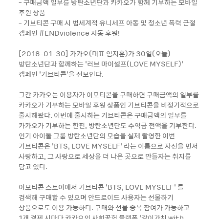
- 구매금액 일부를 방탄소년단과 카카오가 함께 기부하는 모바일
후원 상품
- 기브티콘 구매 시 범세계적 유니세프 아동 및 청소년 폭력 근절
캠페인 #ENDviolence 자동 후원!
[2018-01-30] 카카오(대표 임지훈)가 30일(오늘)
방탄소년단과 함께하는 ‘러브 마이셀프(LOVE MYSELF)’
캠페인 ‘기브티콘’을 선보인다.
그간 카카오는 이용자가 이모티콘을 구매하면 구매금액의 일부를
카카오가 기부하는 모바일 후원 상품인 기브티콘을 비정기적으로
출시해왔다. 이번에 출시하는 기브티콘은 구매금액의 일부를
카카오가 기부하는 한편, 방탄소년단도 수익금 전액을 기부한다.
인기 아이돌 그룹 방탄소년단의 모습을 실제 촬영한 이번
기브티콘은 ‘BTS, LOVE MYSELF’ 라는 이름으로 자신을 먼저
사랑하고, 그 사랑으로 세상을 더 나은 곳으로 만들자는 취지를
담고 있다.
이모티콘 스토어에서 기브티콘 ‘BTS, LOVE MYSELF’ 를
검색해 구매할 수 있으며 안드로이드 사용자는 선물하기
상품으로도 이용 가능하다. 구매와 선물 중복 참여가 가능하고
1개 결제 시마다 카카오의 사회공헌 플랫폼 ‘같이가치 with