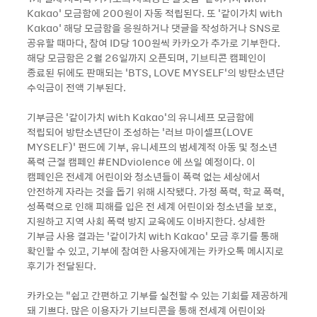
Kakao’ 모금함에 200원이 자동 적립된다. 또 '같이가치 with
Kakao' 해당 모금함을 응원하거나 댓글을 작성하거나 SNS로
공유할 때마다, 참여 ID당 100원씩 카카오가 추가로 기부한다.
해당 모금함은 2월 26일까지 오픈되며, 기브티콘 캠페인이
종료된 뒤에도 판매되는 ‘BTS, LOVE MYSELF’의 방탄소년단
수익금이 전액 기부된다.
기부금은 '같이가치 with Kakao'의 유니세프 모금함에
적립되어 방탄소년단이 조성하는 ‘러브 마이셀프(LOVE
MYSELF)’ 펀드에 기부, 유니세프의 범세계적 아동 및 청소년
폭력 근절 캠페인 #ENDviolence 에 쓰일 예정이다. 이
캠페인은 전세계 어린이와 청소년들이 폭력 없는 세상에서
안전하게 자라는 것을 돕기 위해 시작됐다. 가정 폭력, 학교 폭력,
성폭력으로 인해 피해를 입은 전 세계 어린이와 청소년을 보호,
지원하고 지역 사회 폭력 방지 교육에도 이바지한다. 상세한
기부금 사용 결과는 ‘같이가치 with Kakao’ 모금 후기를 통해
확인할 수 있고, 기부에 참여한 사용자에게는 카카오톡 메시지로
후기가 전달된다.
카카오는 “쉽고 간편하고 기부를 실천할 수 있는 기회를 제공하게
돼 기쁘다. 많은 이용자가 기브티콘을 통해 전세계 어린이와