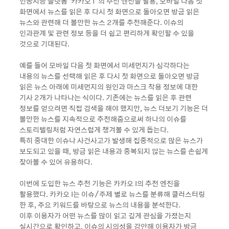
인공지능 플랫폼 ‘카카오 I’ 의 추천 엔진을 활용, 모바일 다음 첫
화면에서 뉴스를 읽은 후 다시 첫 화면으로 돌아오면 방금 읽은
뉴스와 관련해 더 볼만한 뉴스 2개를 추천해준다. 이슈의
인과관계 및 관련 정보 등을 더 쉽고 편리하게 확인할 수 있을
것으로 기대된다.
예를 들어 모바일 다음 첫 화면에서 미세먼지가 심각하다는
내용의 뉴스를 선택해 읽은 후 다시 첫 화면으로 돌아오면 방금
읽은 뉴스 아래에 미세먼지의 원인과 마스크 착용 정보에 대한
기사 2개가 나타나는 식이다. 기존에는 뉴스를 읽은 후 관련
정보를 얻으려면 직접 검색을 해야 했지만, 뉴스 더보기 기능은 더
볼만한 뉴스를 지속적으로 추천해줌으로써 하나의 이슈를
스토리텔링처럼 자연스럽게 챙겨볼 수 있게 돕는다.
특히 중대한 이슈나 사건사고가 발생해 집중적으로 많은 뉴스가
보도되고 있을 때, 방금 읽은 내용과 중복되지 않는 뉴스를 손쉽게
찾아볼 수 있어 유용하다.
이번에 도입한 뉴스 추천 기능은 카카오 I의 추천 엔진을
활용했다. 카카오 I는 이슈/주제 별로 뉴스를 분류해 클러스터링
한 후, 주요 키워드를 바탕으로 뉴스의 내용을 분석한다.
이후 이용자가 어떤 뉴스를 많이 읽고 깊게 관심을 가졌는지
실시간으로 확인하고, 이슈의 시의성을 감안해 이용자가 방금