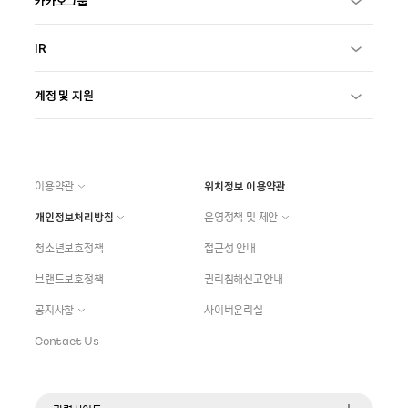
카카오그룹
IR
계정 및 지원
이용약관
위치정보 이용약관
개인정보처리방침
운영정책 및 제안
청소년보호정책
접근성 안내
브랜드보호정책
권리침해신고안내
공지사항
사이버윤리실
Contact Us