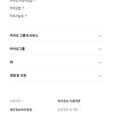
카카오 이모티콘샵
카카오맵
지속가능성
카카오 그룹의 서비스
카카오그룹
IR
계정 및 지원
이용약관
위치정보 이용약관
개인정보처리방침
운영정책 및 제안