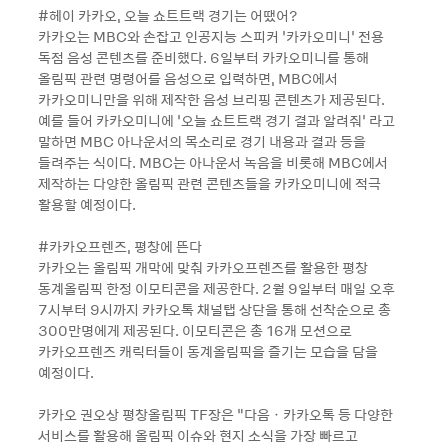
#헤이 카카오, 오늘 쇼트트랙 경기는 어땠어?
카카오는 MBC와 손잡고 인공지능 스피커 ‘카카오미니’ 전용
독점 음성 콘텐츠를 준비했다. 6일부터 카카오미니를 통해
올림픽 관련 명령어를 음성으로 입력하면, MBC에서
카카오미니만을 위해 제작한 음성 브리핑 콘텐츠가 제공된다.
예를 들어 카카오미니에 ‘오늘 쇼트트랙 경기 결과 알려줘’ 라고
말하면 MBC 아나운서의 목소리로 경기 내용과 결과 등을
들려주는 식이다. MBC는 아나운서 녹음을 비롯해 MBC에서
제작하는 다양한 올림픽 관련 콘텐츠들을 카카오미니에 적극
활용할 예정이다.
#카카오프렌즈, 평창에 뜬다
카카오는 올림픽 개막에 맞춰 카카오프렌즈를 활용한 평창
동계올림픽 한정 이모티콘을 제공한다. 2월 9일부터 매일 오후
7시부터 9시까지 카카오톡 채널탭 상단을 통해 선착순으로 총
300만명에게 제공된다. 이모티콘은 총 16개 모션으로
카카오프렌즈 캐릭터들이 동계올림픽을 즐기는 모습을 담을
예정이다.
카카오 권오상 평창올림픽 TF장은 “다음ㆍ카카오톡 등 다양한
서비스를 활용해 올림픽 이슈와 현지 소식을 가장 빠르고