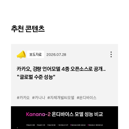
추천 콘텐츠
보도자료
2026.07.28
카카오, 경량 언어모델 4종 오픈소스로 공개...
“글로벌 수준 성능”
#카카오
#카나나
#자체개발AI모델
#온디바이스