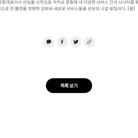
공동대표이사 선임을 시작으로 카카오 공동체 내 다양한 서비스 간의 시너지를 
으로 한 플랫폼 경쟁력 강화와 새로운 서비스들을 선보여 나갈 방침이다. [끝]
목록 보기