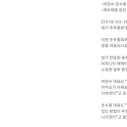
-여민수·조수용
-재무제표 승인·
[2018-03-
정기 주주총회’
이번 주주총회에
공동 대표이사로
임기 만료된 송
어피니티 에쿼티
△정관 일부 변
여민수 대표는 “
카카오가 어제보
다하겠다”고 포
조수용 대표도 
있는 방법이 무
나가겠다”고 말