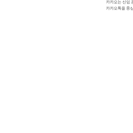
카카오는 신임 
카카오톡을 중심