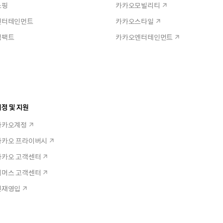
쇼핑
카카오모빌리티
엔터테인먼트
카카오스타일
임팩트
카카오엔터테인먼트
정 및 지원
카카오계정
카카오 프라이버시
카카오 고객센터
커머스 고객센터
인재영입