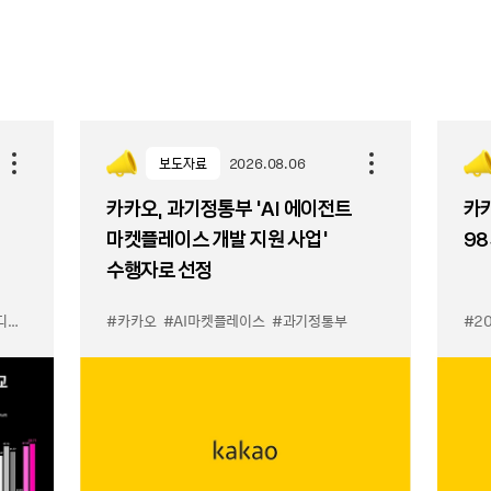
보도자료
2026.08.06
카카오, 과기정통부 ‘AI 에이전트
카카
마켓플레이스 개발 지원 사업’
98
수행자로 선정
이스
#카카오
#AI마켓플레이스
#과기정통부
#2