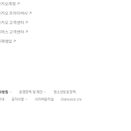
카카오계정
카카오 프라이버시
카카오 고객센터
커머스 고객센터
인재영입
리방침
운영정책 및 제안
청소년보호정책
안내
공지사항
사이버윤리실
Contact Us