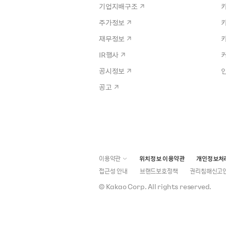
기업지배구조
주가정보
재무정보
IR행사
공시정보
공고
이용약관
위치정보 이용약관
개인정보처
접근성 안내
브랜드보호정책
권리침해신고
©
Kakao Corp.
All rights reserved.