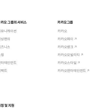
카카오 그룹의 서비스
카카오그룹
커뮤니케이션
카카오
일상편의
카카오페이
비즈니스
카카오뱅크
쇼핑
카카오모빌리티
엔터테인먼트
카카오스타일
임팩트
카카오엔터테인먼트
정 및 지원