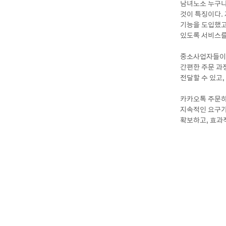
남녀노소 누구나
것이 특징이다. 
기능을 도입했고
있도록 서비스를
중소사업자들이 
간편한 주문 과
전달할 수 있고
카카오톡 주문하
지속적인 요구가
확보하고, 효과