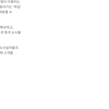
과정이 이뤄지는
찾아가는 ‘픽업’
내받을 수
 확보하고,
모션 등의 소식을
중소사업자들의
잠재 고객을