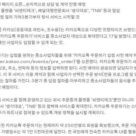
약 페이지 오픈…순차적으로 상담 및 계약 진행 예정
 플랫폼 ‘씨엔티테크’, 배달대행전문회사 '생각대로', ‘TNB’ 등과 협업
입점 절차 거쳐3분기부터 정식 서비스 시작할 것
17] 카카오(공동대표 여민수, 조수용)는 카카오톡으로 다양한 프랜차이즈 브랜
 ‘카카오톡 주문하기’서비스를 중소사업자 대상으로 확대한다고 17일 밝혔다.
인 사업자도 입점할 수 있게 되는 것.
기는 입점을 원하는 중소사업자들을 위해 ‘카카오톡 주문하기 입점 사전 예약 
rder.kakao.com/events/pre_order)’를 오픈했다. 카카오톡 주문하기
상호, 주소, 연락처 등의 정보를 입력하면 된다. 사전 예약이 완료되면 담당자가
 이 후 서비스 이용 계약과 함께 사업자가 선택한 주문 방식(전용 프로그램 및 
하는 절차를 거친다. 3분기 중 입점 절차를 마무리하고 중소사업자들의 음식을 
 예정이다.
 서비스를 함께 운영하고 있는 외식 주문중개 플랫폼 ‘씨엔티테크’뿐만 아니라
 ‘생각대로’, ‘TNB’ 등과 협력해 서비스를 확대한다. 카카오톡 주문하기는 
추가 파트너로 참여할 수 있도록 개방 정책을 실시할 계획이다.
픈한 카카오톡 주문하기는 현재까지 약 250만명의 회원을 확보했으며, 주문 
, 가맹점수는 약 1만 5천여곳에 달한다. 전 국민에게 친숙한 카카오톡 UI를 활