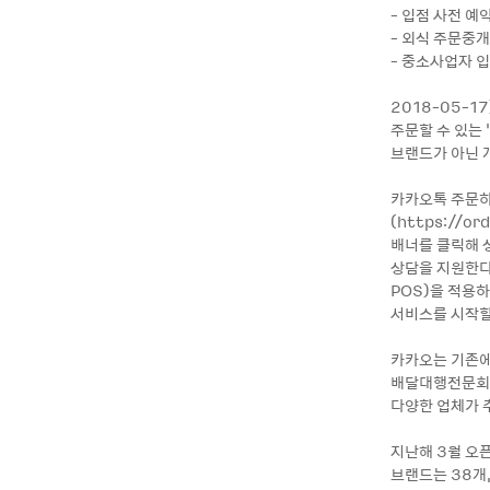
- 입점 사전 예
- 외식 주문중개
- 중소사업자 
2018-05-
주문할 수 있는
브랜드가 아닌 개
카카오톡 주문하
(https://o
배너를 클릭해 
상담을 지원한다.
POS)을 적용
서비스를 시작할
카카오는 기존에
배달대행전문회사
다양한 업체가 
지난해 3월 오
브랜드는 38개