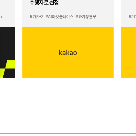
수행자로 선정
입점
#카카오
#선물하기 LuX
#AI마켓플레이스
#선물하기 미우미우 입점
#과기정통부
#MiuMiu
#2