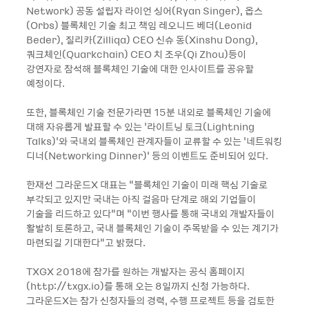
Network) 공동 설립자 라이언 싱어(Ryan Singer), 옵스
(Orbs) 블록체인 기술 최고 책임 레오니드 베더(Leonid
Beder), 질리카(Zilliqa) CEO 신슈 동(Xinshu Dong),
쿼크체인(Quarkchain) CEO 치 조우(Qi Zhou)등이
강연자로 참석해 블록체인 기술에 대한 인사이트를 공유할
예정이다.
또한, 블록체인 기술 전문가라면 15분 내외로 블록체인 기술에
대해 자유롭게 발표할 수 있는 ‘라이트닝 토크(Lightning
Talks)’와 국내외 블록체인 관계자들이 교류할 수 있는 ‘네트워킹
디너(Networking Dinner)’ 등의 이벤트도 준비되어 있다.
한재선 그라운드X 대표는 “블록체인 기술이 미래 핵심 기술로
부각되고 있지만 국내는 아직 걸음마 단계로 해외 기업들이
기술을 리드하고 있다”며 “이번 행사를 통해 국내외 개발자들이
활발히 토론하고, 국내 블록체인 기술이 주목받을 수 있는 계기가
마련되길 기대한다”고 밝혔다.
TXGX 2018에 참가를 원하는 개발자는 공식 홈페이지
(http://txgx.io)를 통해 오는 8일까지 신청 가능하다.
그라운드X는 참가 신청자들의 경력, 수행 프로젝트 등을 검토한