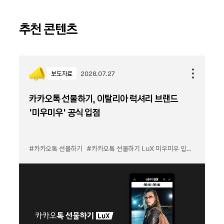
추천 콘텐츠
보도자료
2026.07.27
카카오톡 선물하기, 이탈리아 럭셔리 브랜드
'미우미우' 공식 입점
#카카오톡 선물하기
#카카오톡 선물하기 LuX 미우미우 입점
#선물하기