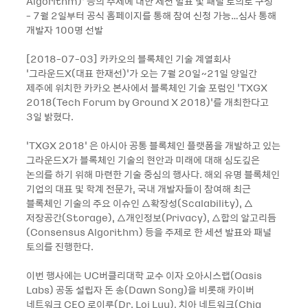
Algorithm)’ 등의 주제에 대한 세션 발표 및 패널 토의로 구성
- 7월 2일부터 공식 홈페이지를 통해 참여 신청 가능…심사 통해
개발자 100명 선발
[2018-07-03] 카카오의 블록체인 기술 계열회사
‘그라운드X(대표 한재선)’가 오는 7월 20일~21일 양일간
제주에 위치한 카카오 본사에서 블록체인 기술 포럼인 ‘TXGX
2018(Tech Forum by Ground X 2018)’를 개최한다고
3일 밝혔다.
‘TXGX 2018’ 은 아시아 공통 블록체인 플랫폼을 개발하고 있는
그라운드X가 블록체인 기술의 현안과 미래에 대해 심도깊은
논의를 하기 위해 마련한 기술 중심의 행사다. 해외 유명 블록체인
기업의 대표 및 학계 전문가, 국내 개발자들이 참여해 최근
블록체인 기술의 주요 이슈인 △확장성(Scalability), △
저장공간(Storage), △개인정보(Privacy), △합의 알고리듬
(Consensus Algorithm) 등을 주제로 한 세션 발표와 패널
토의를 진행한다.
이번 행사에는 UC버클리대학 교수 이자 오아시스랩(Oasis
Labs) 공동 설립자 돈 송(Dawn Song)을 비롯해 카이버
네트워크 CEO 로이루(Dr. Loi Luu), 치아 네트워크(Chia