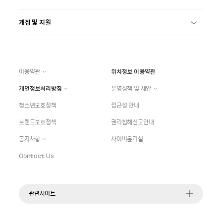
계정 및 지원
이용약관
위치정보 이용약관
개인정보처리방침
운영정책 및 제안
청소년보호정책
접근성 안내
브랜드보호정책
권리침해신고안내
공지사항
사이버윤리실
Contact Us
관련사이트