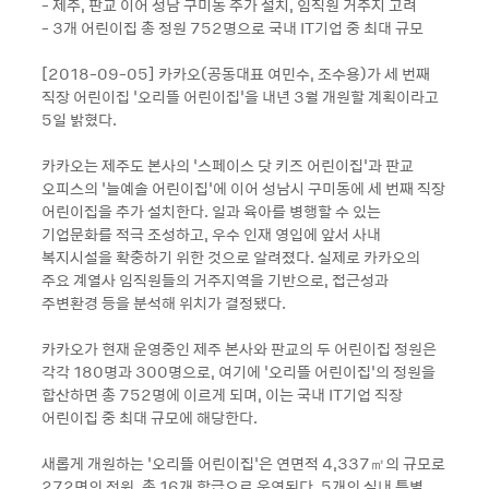
- 제주, 판교 이어 성남 구미동 추가 설치, 임직원 거주지 고려
- 3개 어린이집 총 정원 752명으로 국내 IT기업 중 최대 규모
[2018-09-05] 카카오(공동대표 여민수, 조수용)가 세 번째
직장 어린이집 ‘오리뜰 어린이집’을 내년 3월 개원할 계획이라고
5일 밝혔다.
카카오는 제주도 본사의 ‘스페이스 닷 키즈 어린이집’과 판교
오피스의 ‘늘예솔 어린이집’에 이어 성남시 구미동에 세 번째 직장
어린이집을 추가 설치한다. 일과 육아를 병행할 수 있는
기업문화를 적극 조성하고, 우수 인재 영입에 앞서 사내
복지시설을 확충하기 위한 것으로 알려졌다. 실제로 카카오의
주요 계열사 임직원들의 거주지역을 기반으로, 접근성과
주변환경 등을 분석해 위치가 결정됐다.
카카오가 현재 운영중인 제주 본사와 판교의 두 어린이집 정원은
각각 180명과 300명으로, 여기에 ‘오리뜰 어린이집’의 정원을
합산하면 총 752명에 이르게 되며, 이는 국내 IT기업 직장
어린이집 중 최대 규모에 해당한다.
새롭게 개원하는 ‘오리뜰 어린이집’은 연면적 4,337㎡의 규모로
272명의 정원, 총 16개 학급으로 운영된다. 5개의 실내 특별