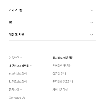
카카오그룹
IR
계정 및 지원
이용약관
위치정보 이용약관
개인정보처리방침
운영정책 및 제안
청소년보호정책
접근성 안내
브랜드보호정책
권리침해신고안내
공지사항
사이버윤리실
Contact Us