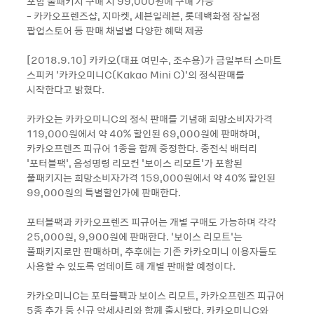
포함 풀패키지 구매 시 99,000원에 구매 가능
- 카카오프렌즈샵, 지마켓, 세븐일레븐, 롯데백화점 잠실점
팝업스토어 등 판매 채널별 다양한 혜택 제공
[2018.9.10] 카카오(대표 여민수, 조수용)가 금일부터 스마트
스피커 '카카오미니C(Kakao Mini C)'의 정식판매를
시작한다고 밝혔다.
카카오는 카카오미니C의 정식 판매를 기념해 희망소비자가격
119,000원에서 약 40% 할인된 69,000원에 판매하며,
카카오프렌즈 피규어 1종을 함께 증정한다. 충전식 배터리
'포터블팩', 음성명령 리모컨 '보이스 리모트'가 포함된
풀패키지는 희망소비자가격 159,000원에서 약 40% 할인된
99,000원의 특별할인가에 판매한다.
포터블팩과 카카오프렌즈 피규어는 개별 구매도 가능하며 각각
25,000원, 9,900원에 판매한다. '보이스 리모트'는
풀패키지로만 판매하며, 추후에는 기존 카카오미니 이용자들도
사용할 수 있도록 업데이트 해 개별 판매할 예정이다.
카카오미니C는 포터블팩과 보이스 리모트, 카카오프렌즈 피규어
5종 추가 등 신규 악세사리와 함께 출시됐다. 카카오미니C와