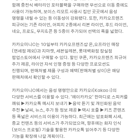
함께 충전식 배터리인 포터블팩을 구매하면 무선으로 이동 중에도
사용이 가능하며, 보이스 리모트 사용시 집안 곳곳에서 음성
명령을 내릴 수 있는 등 이동성이 강화됐다. 또한, 카카오프렌즈
피규어는 기존 라이언, 어피치 2종에서 리본 라이언, 후드 라이언,
네오, 프로도, 무지&콘 등 5종이 추가되어 선택의 폭을 넓혔다.
카카오미니C는 10일부터 카카오프렌즈샵 온,오프라인 매장
(면세점 제외)과 지마켓, 세븐일레븐, 롯데백화점 잠실점
팝업스토어에서 구매할 수 있다. 할인 쿠폰, 카카오프렌즈 피규어
추가 제공, 라이언 자석 인형 증정 등 다양한 프로모션도
진행되며, 판매처별 제품 구성과 혜택(판매처별 상이)은 해당
판매처에서 확인할 수 있다.
카카오미니C에서는 음성 명령만으로 카카오i(Kakao i)의
다양한 서비스를 이용할 수 있다. '헤이카카오' 한마디로 스피커를
깨워 ▶카카오톡 메시지 보내기 ▶음악 듣기 및 개인화된 음악
추천 ▶날씨, 뉴스, 주가 등 정보 제공 ▶택시 호출 ▶키즈 콘텐츠
등 폭넓은 서비스의 이용이 가능하다. 최근에는 암호화폐 시세,
종교 컨텐츠 등의 서비스가 추가되었으며, 향후에는 화자 인식
(보이스 프로필) 기술을 활용한 카카오톡 읽어주기 등 다양한
기능을 확장해 나갈 계획이다.