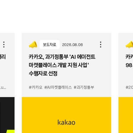
보도자료
2026.08.06
셔리
카카오, 과기정통부 ‘AI 에이전트
카카
마켓플레이스 개발 지원 사업’
98
수행자로 선정
입점
#카카오
#선물하기 LuX
#AI마켓플레이스
#선물하기 미우미우 입점
#과기정통부
#MiuMiu
#2