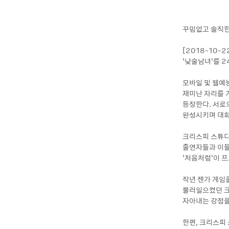
꾸밈없고 솔직한
[2018-10
‘낮술남녀’를 2
모바일 및 웹예
재미난 자리를 
등장한다. 서로
완성시키며 대화
크리스피 스튜디
출연자들과 이들
‘처음처럼’이 
작년 젠가 게임을
불러일으켰던 크
자아내는 강점을
한편, 크리스피