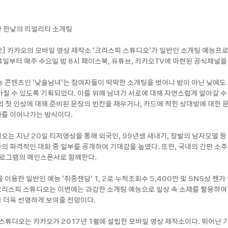
 한낮의 리얼리티 소개팅
-22] 카카오의 모바일 영상 제작소 ‘크리스피 스튜디오’가 일반인 소개팅 예능프
4일부터 매주 수요일 밤 8시 페이스북, 유튜브, 카카오TV에 마련된 공식채널을
능 콘텐츠인 ‘낮술남녀’는 참여자들이 딱딱한 소개팅을 벗어나 밤이 아닌 낮에도
가질 수 있도록 기획되었다. 이를 위해 남녀가 서로에 대해 자연스럽게 알아갈 수
의 첫 인상에 대해 준비된 문장의 빈칸을 채우거나, 카드에 적힌 상대방에 대한 
를 이어나가는 방식이다.
오는 지난 20일 티저영상을 통해 외국인, 99년생 새내기, 장발의 남자모델 등
의 파격적인 대화 중 일부를 공개하여 기대감을 높였다. 또한, 국내의 간판 소주
프로그램의 메인스폰서로 함께한다.
 이용한 일반인 예능 ‘취중젠담’ 1, 2로 누적조회수 5,400만 및 SNS상 젠가
리스피 스튜디오는 이번에는 과감한 소개팅 예능으로 일상 속 소재를 활용하여
 더욱 선명하게 보여줄 전망이다.
 스튜디오는 카카오가 2017년 1월에 설립한 모바일 영상 제작소이다. 뛰어난 