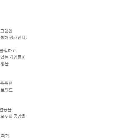
로그램인
 통해 공개한다.
 솔직하고
 있는 게임들이
문장을
 독특한
 브랜드
 열풍을
 모두의 공감을
기획과