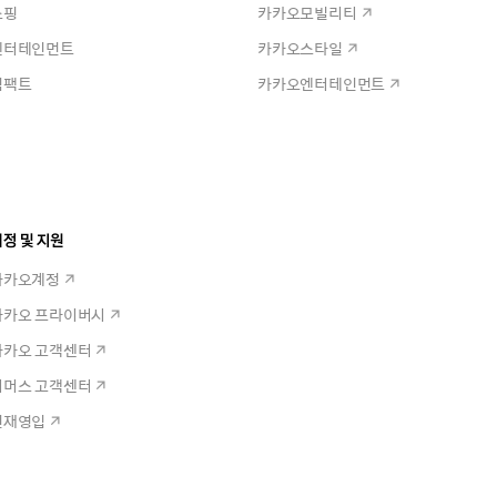
쇼핑
카카오모빌리티
엔터테인먼트
카카오스타일
임팩트
카카오엔터테인먼트
정 및 지원
카카오계정
카카오 프라이버시
카카오 고객센터
커머스 고객센터
인재영입