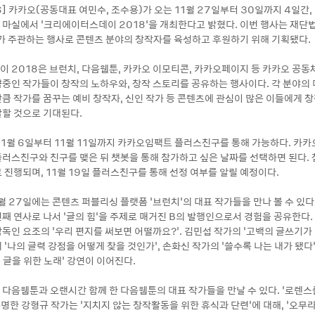
06] 카카오(공동대표 여민수, 조수용)가 오는 11월 27일부터 30일까지 4일간
마실에서 ‘크리에이터스데이 2018’을 개최한다고 밝혔다. 이번 행사는 재단
가 주관하는 행사로 콘텐츠 분야의 창작자를 육성하고 후원하기 위해 기획됐다.
 2018은 브런치, 다음웹툰, 카카오 이모티콘, 카카오페이지 등 카카오 공동
중인 작가들이 창작의 노하우와, 창작 스토리를 공유하는 행사이다. 각 분야의
큼 작가를 꿈꾸는 예비 창작자, 신인 작가 등 콘텐츠에 관심이 많은 이들에게 
할 것으로 기대된다.
11월 6일부터 11월 11일까지 카카오임팩트 플러스친구를 통해 가능하다. 카
러스친구와 친구를 맺은 뒤 챗봇을 통해 참가하고 싶은 날짜를 선택하면 된다.
 진행되며, 11월 19일 플러스친구를 통해 선정 여부를 알릴 예정이다.
월 27일에는 콘텐츠 퍼블리싱 플랫폼 ‘브런치’의 대표 작가들을 만나 볼 수 있다
째 연사로 나서 ‘글의 힘’을 주제로 매거진 B의 발행인으로서 경험을 공유한다.
인 요조의 ‘우리 편지를 써보면 어떨까요?’. 김민섭 작가의 ‘고백의 글쓰기가 
‘나의 글력 강점을 어떻게 찾을 것인가’, 손화신 작가의 ‘쓸수록 나는 내가 됐다
, 글을 위한 노래’ 강연이 이어진다.
 다음웹툰과 오랜시간 함께 한 다음웹툰의 대표 작가들을 만날 수 있다. ‘로렌스를
유명한 강형규 작가는 ‘지치지 않는 창작활동을 위한 휴식과 단련’에 대해, ‘오