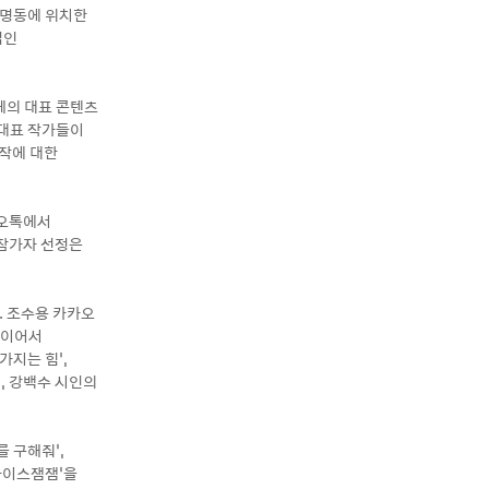
, 명동에 위치한
법인
체의 대표 콘텐츠
 대표 작가들이
창작에 대한
카오톡에서
 참가자 선정은
. 조수용 카카오
 이어서
가지는 힘’,
’, 강백수 시인의
 구해줘’,
무라이스잼잼’을