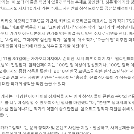
가는 ‘이 보다 더 좋은 직업이 있을까?’라는 주제로 강연한다. 웹툰계의 거장 
인으로서의 자세 10가지’라는 주제로 자신만의 창작 노하우를 공유할 예정이다.
 카카오 이모티콘 7주년을 기념해, 카카오 이모티콘을 대표하는 인기 작가 7명을
 대표, '바쁘개’ 백윤화 대표, ‘그림왕 양치기' 양경수 작가, '오니기리' 곽정일 
부터 카카오 이모티콘에서 인기를 얻는 비결 등 다양한 주제로 강연을 한다. 마
'사랑하는 그대에게' 임선경 작가, ‘옴팡이' 애소 작가, '오늘의 짤' 이주현 
게 만들어지는지에 대한 노하우를 공개할 예정이다.
인 11월 30일에는 카카오페이지에서 준비한 ‘세계 최초 이야기 차트 밀리언페
남’이 진행된다. 밀리언페이지는 100만 명 이상이 감상했거나, 100만 달러 
페이지의 흥행 작품을 뜻한다. 2018년 한국 로맨스를 휩쓴 원작 소설 ’김비서
소설과 만화 모두 사랑받고 있는 ‘드림사이드’ 홍정훈, 신월 작가들이 각 작품을
 대한 작가의 생각을 직접 들을 수 있다.
계자는 “다양한 아이디어와 잠재력을 지닌 예비 창작자들이 콘텐츠 분야의 전
트를 나누며 성장할 수 있도록 이번 행사를 마련했다”며, “콘텐츠 생태계의 
츠를 만들어나가는 작가의 역할이 중요한만큼, 앞으로도 창작자 지원을 위해 
했다.
 ‘카카오임팩트’는 문화 창작자 및 콘텐츠 사업을 지원・발굴하고, 사회문제를 
 만들어가기 위해 카카오가 설립한 사회공헌재단이다.