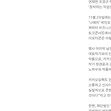
연재한 조경규 작
‘창작하는 직업
11월 29일에는
'나애미' 박진호
캐릭터 비즈니스
토크콘서트에서는 
이모티콘은 어떻
행사 마지막 날
대표작가와의 만
작품으로, 카카오
작가 정경윤과 
노하우와 작품에
카카오임팩트 관
소통하고 인사이
실질적으로 콘텐
것이다”라고 전
한편, 재단법인
긍정적인 변화를