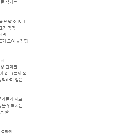
강풀 작가는
 만날 수 있다.
대표가 각각
지막
대표가 모여 공감형
이지
이상 판매된
가 왜 그럴까’의
 창작하며 얻은
문가들과 서로
확장을 위해서는
노력할
해결하여