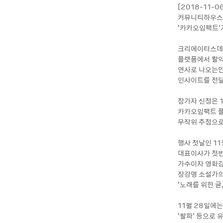
[2018-11-
커뮤니티하우스 
‘카카오임팩트’
크리에이터스데이
플랫폼에서 활약
연사로 나오는만
인사이트를 전달
참가자 신청은 
카카오임팩트 플
무작위 추첨으로
행사 첫날인 11
대표이사가 첫번
가수이자 영화감독
장강명 소설가의 
‘노래를 위한 글
11월 28일에는
‘왈파’ 등으로 