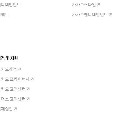
엔터테인먼트
카카오스타일
임팩트
카카오엔터테인먼트
정 및 지원
카카오계정
카카오 프라이버시
카카오 고객센터
커머스 고객센터
인재영입