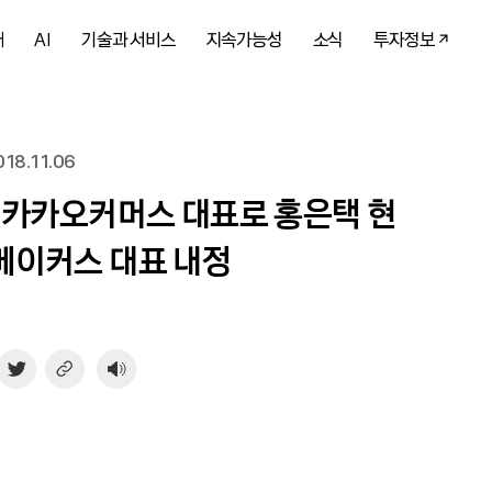
개
AI
기술과 서비스
지속가능성
소식
투자정보
18.11.06
 카카오커머스 대표로 홍은택 현
메이커스 대표 내정