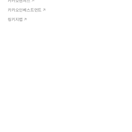
카카오벤처스
카카오인베스트먼트
링키지랩