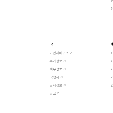
IR
계
기업지배구조
주가정보
재무정보
IR행사
공시정보
공고