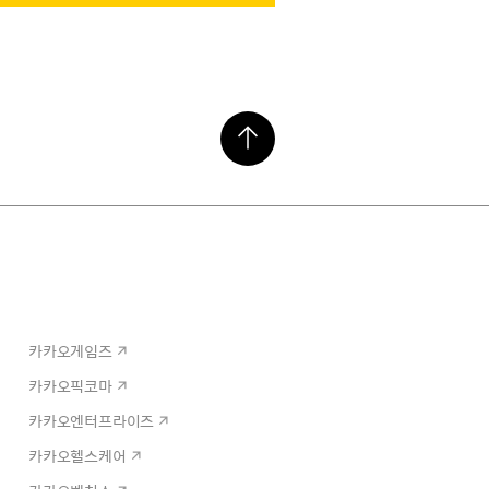
카카오게임즈
카카오픽코마
카카오엔터프라이즈
카카오헬스케어