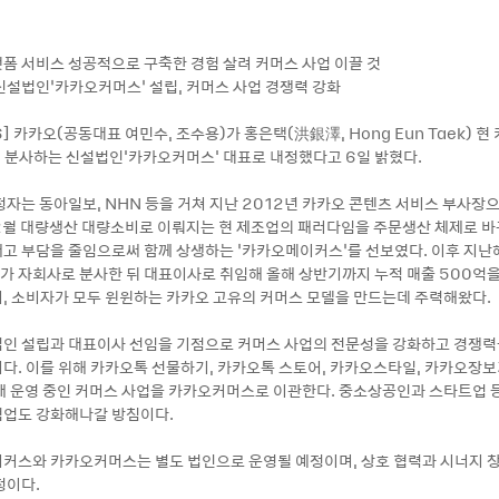
랫폼 서비스 성공적으로 구축한 경험 살려 커머스 사업 이끌 것
 신설법인‘카카오커머스’ 설립, 커머스 사업 경쟁력 강화
06] 카카오(공동대표 여민수, 조수용)가 홍은택(洪銀澤, Hong Eun Taek)
일 분사하는 신설법인'카카오커머스' 대표로 내정했다고 6일 밝혔다.
정자는 동아일보, NHN 등을 거쳐 지난 2012년 카카오 콘텐츠 서비스 부사장
 2월 대량생산 대량소비로 이뤄지는 현 제조업의 패러다임을 주문생산 체제로 
고 부담을 줄임으로써 함께 상생하는 ‘카카오메이커스’를 선보였다. 이후 지난
 자회사로 분사한 뒤 대표이사로 취임해 올해 상반기까지 누적 매출 500억을
, 소비자가 모두 윈윈하는 카카오 고유의 커머스 모델을 만드는데 주력해왔다.
인 설립과 대표이사 선임을 기점으로 커머스 사업의 전문성을 강화하고 경쟁력
다. 이를 위해 카카오톡 선물하기, 카카오톡 스토어, 카카오스타일, 카카오장보
재 운영 중인 커머스 사업을 카카오커머스로 이관한다. 중소상공인과 스타트업 
업도 강화해나갈 방침이다.
커스와 카카오커머스는 별도 법인으로 운영될 예정이며, 상호 협력과 시너지 
정이다.