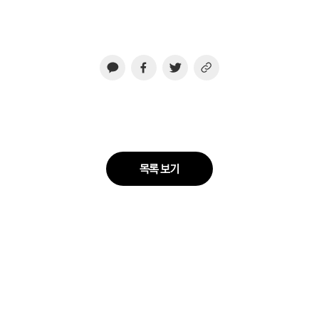
목록 보기