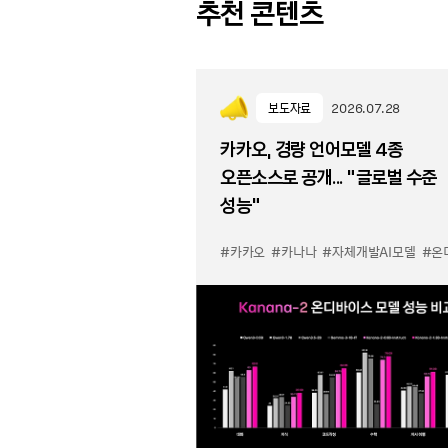
추천 콘텐츠
보도자료
2026.07.28
카카오, 경량 언어모델 4종
오픈소스로 공개... “글로벌 수준
성능”
#카카오
#카나나
#자체개발AI모델
#온디바