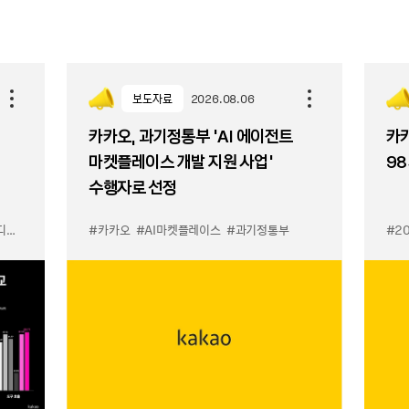
보도자료
2026.08.06
카카오, 과기정통부 ‘AI 에이전트
카카
마켓플레이스 개발 지원 사업’
98
수행자로 선정
이스
#카카오
#AI마켓플레이스
#과기정통부
#2