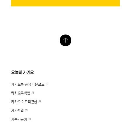
오늘의 카카오
카카오톡 공식 다운로드
카카오톡백업
카카오 이모티콘샵
카카오맵
지속가능성