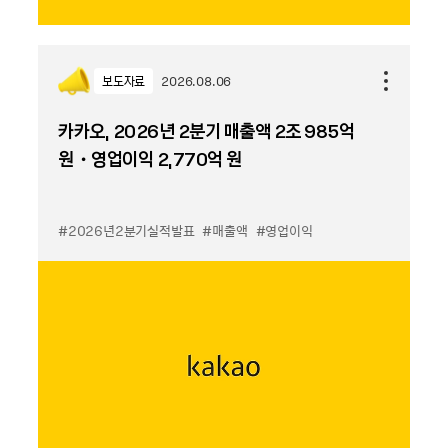
보도자료
2026.08.06
카카오, 2026년 2분기 매출액 2조 985억
원・영업이익 2,770억 원
#2026년2분기실적발표
#매출액
#영업이익