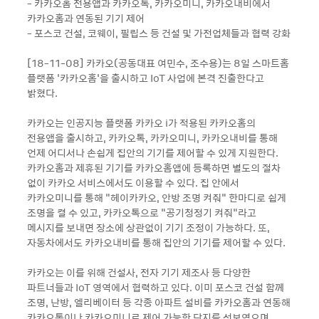
- 카카오홈 전용앱과 카카오톡, 카카오미니, 카카오내비에서
카카오홈과 연동된 기기 제어
- 포스코 건설, 코웨이, 필립스 등 건설 및 가전업체들과 협력 강화
[18-11-08] 카카오(공동대표 여민수, 조수용)는 8일 스마트홈
플랫폼 '카카오홈'을 출시하고 IoT 사업에 본격 진출한다고
밝혔다.
카카오는 인공지능 플랫폼 카카오 i가 적용된 카카오홈의
전용앱을 출시하고, 카카오톡, 카카오미니, 카카오내비를 통해
언제 어디서나 손쉽게 집안의 기기를 제어할 수 있게 지원한다.
카카오홈과 제휴된 기기를 카카오홈앱에 등록하면 별도의 절차
없이 카카오 서비스에서도 이용할 수 있다. 집 안에서
카카오미니를 통해 "헤이카카오, 안방 조명 켜줘" 한마디로 쉽게
조명을 켤 수 있고, 카카오톡으로 "공기청정기 켜줘"라고
메시지를 보내면 장소에 상관없이 기기 조정이 가능하다. 또,
자동차에서도 카카오내비를 통해 집안의 기기를 제어할 수 있다.
카카오는 이를 위해 건설사, 전자 기기 제조사 등 다양한
파트너들과 IoT 영역에서 협력하고 있다. 이미 포스코 건설 함께
조명, 난방, 엘리베이터 등 각종 아파트 설비를 카카오홈과 연동해
카카오톡이나 카카오미니로 제어 가능한 단지를 선보였으며,