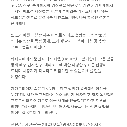
후‘남자친구’ 홈페이지에 감상평을 댓글로 남기면 카카오페이지
캐시와 박보검 사진컷들이 같이 들어있는 카카오페이지 작품
화보집을 선물로 증정하는 이벤트도 마련, 더욱 풍성한 선물을
준비했다.
또 드라마챗과 본방 사수 이벤트 외에도 첫방송 직후 박보검
인터뷰 영상을 독점 공개, 드라마‘남자친구’ 에 대한 공격적인
프로모션을 이어간다.
카카오페이지 뿐만 아니라 다음(Daum)도 함께한다. 다음 앱을
통해 매주‘남자친구’ 에피소드에 대한 다양한 투표를 진행해
드라마 시청자가 적극적으로 참여할 수 있는 기회를 만들
예정이다.
카카오페이지 측은 “tvN과 손잡고 상반기 폭발적인 인기를
누린‘김비서가 왜그럴까’에 이어 하반기‘남자친구’까지 독보적인
프로모션과 마케팅으로 성공 사례를 만들겠다” 라고 포부를
밝히며“향후에도 다양한 미디어 사업자들과 다각적인 협업을
이어나갈 것” 이라고 밝혔다.
한편, ‘남자친구’는 28일(오늘) 밤9시30분 tvN에서 첫