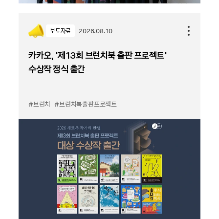
보도자료
2026.08.10
카카오, '제13회 브런치북 출판 프로젝트'
수상작 정식 출간
#브런치
#브런치북출판프로젝트