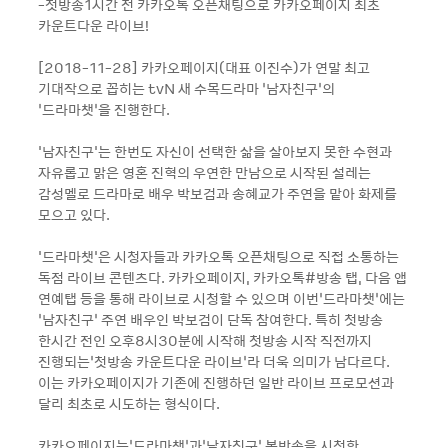
-첫방송1시간 전 카카오톡 오픈채팅으로 카카오페이지 최초
카운트다운 라이브!
[2018-11-28] 카카오페이지(대표 이진수)가 연말 최고
기대작으로 꼽히는 tvN 새 수목드라마 ‘남자친구’의
‘드라마챗’을 진행한다.
'남자친구'는 한번도 자신이 선택한 삶을 살아보지 못한 수현과
자유롭고 맑은 영혼 진혁의 우연한 만남으로 시작된 설레는
감성멜로 드라마로 배우 박보검과 송혜교가 주연을 맡아 화제를
모으고 있다.
'드라마챗'은 시청자들과 카카오톡 오픈채팅으로 직접 소통하는
독점 라이브 콘텐츠다. 카카오페이지, 카카오톡#방송 탭, 다음 앱
연예탭 등을 통해 라이브로 시청할 수 있으며 이번‘드라마챗’에는
‘남자친구’ 주연 배우인 박보검이 단독 참여한다. 특히 첫방송
한시간 전인 오후8시30분에 시작해 첫방송 시작 직전까지
진행되는‘첫방송 카운트다운 라이브’라 더욱 의미가 남다르다.
이는 카카오페이지가 기존에 진행하던 일반 라이브 프로모션과
달리 최초로 시도하는 형식이다.
카카오페이지는‘드라마챗’과‘남자친구’ 본방송을 시청한