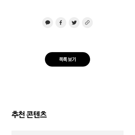
목록 보기
추천 콘텐츠