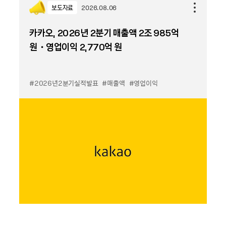
보도자료
2026.08.06
카카오, 2026년 2분기 매출액 2조 985억
원・영업이익 2,770억 원
#2026년2분기실적발표
#매출액
#영업이익