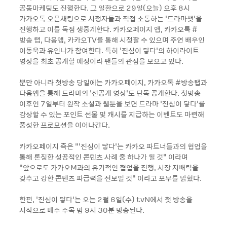
공동마케팅도 진행한다. 그 일환으로 29일(오늘) 오후 8시
카카오톡 오픈채팅으로 시청자들과 직접 소통하는 ‘드라마챗’을
진행하고 이를 독점 생중계한다. 카카오페이지 앱, 카카오톡 #
방송 탭, 다음앱, 카카오TV를 통해 시청할 수 있으며 주연 배우인
이동욱과 유인나가 참여한다. 특히 ‘진심이 닿다’의 하이라이트
영상을 최초 공개할 예정이라 팬들의 관심을 모으고 있다.
뿐만 아니라 첫방송 당일에는 카카오페이지, 카카오톡 #방송탭과
다음앱을 통해 드라마의 ‘선공개 영상’도 단독 공개한다. 첫방송
이후인 7일부터 원작 소설과 웹툰을 보면 드라마 ‘진심이 닿다’를
감상할 수 있는 포인트 선물 및 캐시를 지급하는 이벤트도 마련해
풍성한 프로모션을 이어나간다.
카카오페이지 측은 “‘진심이 닿다’는 카카오 파트너들과의 협업을
통해 론칭한 성공적인 콘텐츠 사례 중 하나가 될 것” 이라며
“앞으로도 카카오M과의 유기적인 협업을 진행, 시장 지배력을
갖추고 강한 콘텐츠 파급력을 선보일 것” 이라고 포부를 밝혔다.
한편, ‘진심이 닿다’는 오는 2월 6일(수) tvN에서 첫 방송을
시작으로 매주 수목 밤 9시 30분 방송된다.