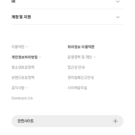
IR
계정 및 지원
이용약관
위치정보 이용약관
개인정보처리방침
운영정책 및 제안
청소년보호정책
접근성 안내
브랜드보호정책
권리침해신고안내
공지사항
사이버윤리실
Contact Us
관련사이트