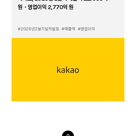
원・영업이익 2,770억 원
#2026년2분기실적발표
#매출액
#영업이익