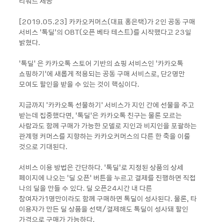
리워드 제공
[2019.05.23] 카카오커머스(대표 홍은택)가 2인 공동 구매
서비스 ‘톡딜’의 OBT(오픈 베타 테스트)를 시작했다고 23일
밝혔다.
‘톡딜’ 은 카카오톡 스토어 기반의 쇼핑 서비스인 ‘카카오톡
쇼핑하기’에 새롭게 적용되는 공동 구매 서비스로, 단2명만
모여도 할인을 받을 수 있는 것이 핵심이다.
지금까지 '카카오톡 선물하기' 서비스가 지인 간에 선물을 주고
받는데 집중했다면, ‘톡딜’은 카카오톡 친구는 물론 모르는
사람과도 함께 구매가 가능한 모델로 지인과 비지인을 포괄하는
관계형 커머스를 지향하는 카카오커머스의 다른 한 축을 이룰
것으로 기대된다.
서비스 이용 방법은 간단하다. ‘톡딜’로 지정된 상품의 상세
페이지에 나오는 ‘딜 오픈’ 버튼을 누르고 결제를 진행하면 직접
나의 딜을 만들 수 있다. 딜 오픈24시간 내 다른
참여자가1명만이라도 함께 구매하면 톡딜이 성사된다. 물론, 타
이용자가 만든 딜 상품을 선택/결제해도 톡딜이 성사돼 할인
가격으로 구매가 가능하다.